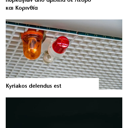
πυρκαγιών από αμέλεια σε Λέσβο
και Κορινθία
Kyriakos delendus est