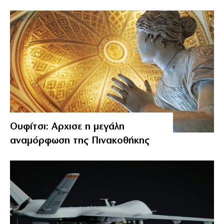
Ουφίτσι: Αρχισε η μεγάλη
αναμόρφωση της Πινακοθήκης