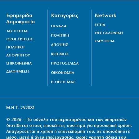
Εφημερίδα
Κατηγορίες
Network
Δημοκρατία
ΕΣΤΙΑ
ΕΛΛΑΔΑ
ΤΑΥΤΟΤΗΤΑ
ΘΕΣΣΑΛΟΝΙΚΗ
ΠΟΛΙΤΙΚΗ
ΟΡΟΙ ΧΡΗΣΗΣ
ΕΛΕΥΘΕΡΙΑ
ΑΠΟΨΕΙΣ
ΠΟΛΙΤΙΚΗ
ΚΟΣΜΟΣ
ΑΠΟΡΡΗΤΟΥ
ΕΠΙΚΟΙΝΩΝΙΑ
ΠΡΩΤΟΣΕΛΙΔΑ
ΔΙΑΦΗΜΙΣΗ
ΟΙΚΟΝΟΜΙΑ
Η ΘΕΣΗ ΜΑΣ
Μ.Η.Τ. 252081
© 2026 — Το σύνολο του περιεχομένου και των υπηρεσιών
διατίθεται στους επισκέπτες αυστηρά για προσωπική χρήση.
Απαγορεύεται η χρήση ή επανεκπομπή του, σε οποιοδήποτε
μέσο, μετά ή άνευ επεξεργασίας, χωρίς γραπτή άδεια του