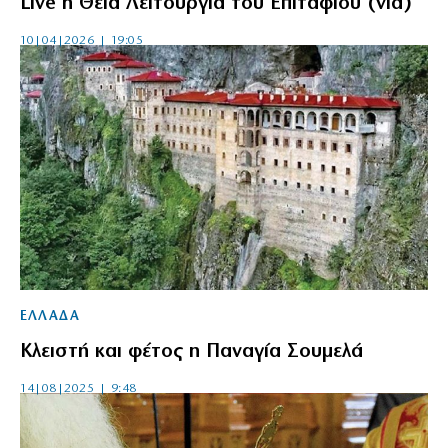
Live η Θεία Λειτουργία του Επιταφίου (vid)
10|04|2026 | 19:05
ΕΛΛΑΔΑ
Κλειστή και φέτος η Παναγία Σουμελά
14|08|2025 | 9:48