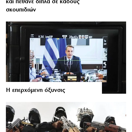
και πέθανε δίπλα σε κάδους
σκουπιδιών
Η επερχόμενη όξυνσις