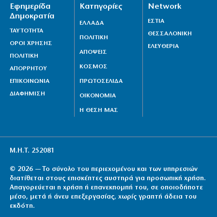
Εφημερίδα
Κατηγορίες
Network
Δημοκρατία
ΕΣΤΙΑ
ΕΛΛΑΔΑ
ΤΑΥΤΟΤΗΤΑ
ΘΕΣΣΑΛΟΝΙΚΗ
ΠΟΛΙΤΙΚΗ
ΟΡΟΙ ΧΡΗΣΗΣ
ΕΛΕΥΘΕΡΙΑ
ΑΠΟΨΕΙΣ
ΠΟΛΙΤΙΚΗ
ΚΟΣΜΟΣ
ΑΠΟΡΡΗΤΟΥ
ΕΠΙΚΟΙΝΩΝΙΑ
ΠΡΩΤΟΣΕΛΙΔΑ
ΔΙΑΦΗΜΙΣΗ
ΟΙΚΟΝΟΜΙΑ
Η ΘΕΣΗ ΜΑΣ
Μ.Η.Τ. 252081
© 2026 — Το σύνολο του περιεχομένου και των υπηρεσιών
διατίθεται στους επισκέπτες αυστηρά για προσωπική χρήση.
Απαγορεύεται η χρήση ή επανεκπομπή του, σε οποιοδήποτε
μέσο, μετά ή άνευ επεξεργασίας, χωρίς γραπτή άδεια του
εκδότη.