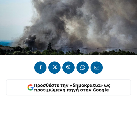
Προσθέστε την «δημοκρατία» ως
προτιμώμενη πηγή στην Google