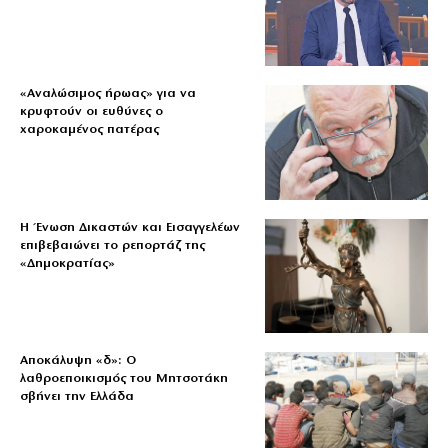
«Aναλώσιμος ήρωας» για να
κρυφτούν οι ευθύνες ο
χαροκαμένος πατέρας
Η Ένωση Δικαστών και Εισαγγελέων
επιβεβαιώνει το ρεπορτάζ της
«Δημοκρατίας»
Αποκάλυψη «δ»: Ο
λαθροεποικισμός του Μητσοτάκη
σβήνει την Ελλάδα