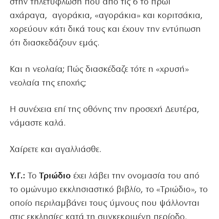
στην τηλετύφλωση που από τις 6 το πρωί
αχάραγα, αγοράκια, «αγοράκια» και κοριτσάκια,
χορεύουν κάτι δικά τους και έχουν την εντύπωση
ότι διασκεδάζουν εμάς.
Και η νεολαία; Πώς διασκέδαζε τότε η «χρυσή»
νεολαία της εποχής;
Η συνέχεια επί της οθόνης την προσεχή Δευτέρα,
νάμαστε καλά.
Χαίρετε και αγαλλιάσθε.
Υ.Γ.:
Το
Τριώδιο
έχει λάβει την ονομασία του από
το ομώνυμο εκκλησιαστικό βιβλίο, το «Τριώδιο», το
οποίο περιλαμβάνει τους ύμνους που ψάλλονται
στις εκκλησίες κατά τη συγκεκριμένη περίοδο.