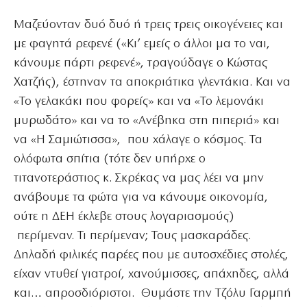
Μαζεύονταν δυό δυό ή τρεις τρεις οικογένειες και
με φαγητά ρεφενέ («Κι’ εμείς ο άλλοι μα το ναι,
κάνουμε πάρτι ρεφενέ», τραγούδαγε ο Κώστας
Χατζής), έστηναν τα αποκριάτικα γλεντάκια. Και να
«Το γελακάκι που φορείς» και να «Το λεμονάκι
μυρωδάτο» και να το «Ανέβηκα στη πιπεριά» και
να «Η Σαμιώτισσα», που χάλαγε ο κόσμος. Τα
ολόφωτα σπίτια (τότε δεν υπήρχε ο
τιτανοτεράστιος κ. Σκρέκας να μας λέει να μην
ανάβουμε τα φώτα για να κάνουμε οικονομία,
ούτε η ΔΕΗ έκλεβε στους λογαριασμούς)
περίμεναν. Τι περίμεναν; Τους μασκαράδες.
Δηλαδή φιλικές παρέες που με αυτοσχέδιες στολές,
είχαν ντυθεί γιατροί, χανούμισσες, απάχηδες, αλλά
και… απροσδιόριστοι. Θυμάστε την Τζόλυ Γαρμπή