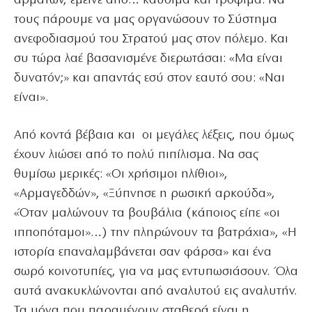
αρμάτων, έμεινε από… καύσιμα και τρόφιμα. Να
τους πάρουμε να μας οργανώσουν το Σύστημα
ανεφοδιασμού του Στρατού μας στον πόλεμο. Και
συ τώρα λαέ βασανισμένε διερωτάσαι: «Μα είναι
δυνατόν;» και απαντάς εσύ στον εαυτό σου: «Ναι
είναι».
Από κοντά βέβαια και οι μεγάλες λέξεις, που όμως
έχουν λιώσει από το πολύ πιπίλισμα. Να σας
θυμίσω μερικές: «Οι χρήσιμοι ηλίθιοι»,
«Αρμαγεδδών», «Ξύπνησε η ρωσική αρκούδα»,
«Όταν μαλώνουν τα βουβάλια (κάποιος είπε «οι
ιπποπόταμοι»…) την πληρώνουν τα βατράχια», «Η
ιστορία επαναλαμβάνεται σαν φάρσα» και ένα
σωρό κοινοτυπίες, για να μας εντυπωσιάσουν. Όλα
αυτά ανακυκλώνονται από αναλυτού εις αναλυτήν.
Τα μόνα που παραμένουν σταθερά είναι η