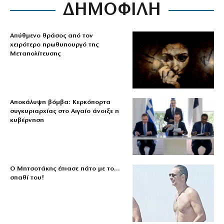
ΔΗΜΟΦΙΛΗ
Απύθμενο θράσος από τον
χειρότερο πρωθυπουργό της
Μεταπολίτευσης
Αποκάλυψη βόμβα: Κερκόπορτα
συγκυριαρχίας στο Αιγαίο άνοιξε η
κυβέρνηση
Ο Μητσοτάκης έπιασε πάτο με το…
σπαθί του!