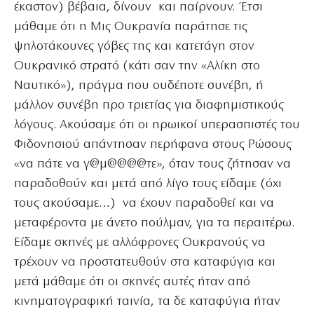
έκαστον) βέβαια, δίνουν και παίρνουν. Έτσι
μάθαμε ότι η Μις Ουκρανία παράτησε τις
ψηλοτάκουνες γόβες της και κατετάγη στον
Ουκρανικό στρατό (κάτι σαν την «Αλίκη στο
Ναυτικό»), πράγμα που ουδέποτε συνέβη, ή
μάλλον συνέβη προ τριετίας για διαφημιστικούς
λόγους. Ακούσαμε ότι οι ηρωικοί υπερασπιστές του
Φιδονησιού απάντησαν περήφανα στους Ρώσους
«να πάτε να γ@μ@@@@τε», όταν τους ζήτησαν να
παραδοθούν και μετά από λίγο τους είδαμε (όχι
τους ακούσαμε…) να έχουν παραδοθεί και να
μεταφέροντα με άνετο πούλμαν, για τα περαιτέρω.
Είδαμε σκηνές με αλλόφρονες Ουκρανούς να
τρέχουν να προστατευθούν στα καταφύγια και
μετά μάθαμε ότι οι σκηνές αυτές ήταν από
κινηματογραφική ταινία, τα δε καταφύγια ήταν