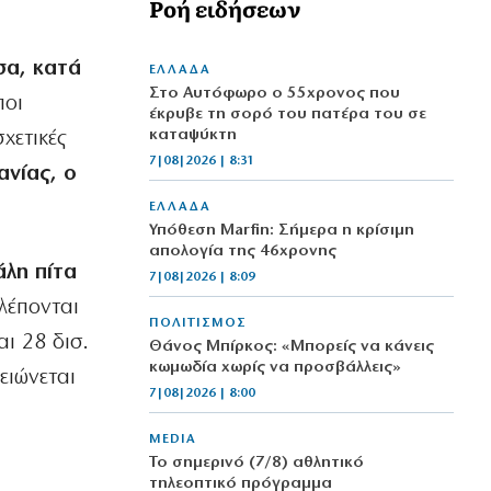
Ροή ειδήσεων
σα, κατά
ΕΛΛΑΔΑ
Στο Αυτόφωρο ο 55χρονος που
ποι
έκρυβε τη σορό του πατέρα του σε
καταψύκτη
χετικές
7|08|2026 | 8:31
ανίας, ο
ΕΛΛΑΔΑ
Υπόθεση Marfin: Σήμερα η κρίσιμη
απολογία της 46χρονης
άλη πίτα
7|08|2026 | 8:09
λέπονται
ΠΟΛΙΤΙΣΜΟΣ
ι 28 δισ.
Θάνος Μπίρκος: «Μπορείς να κάνεις
κωμωδία χωρίς να προσβάλλεις»
ιώνεται
7|08|2026 | 8:00
MEDIA
Το σημερινό (7/8) αθλητικό
τηλεοπτικό πρόγραμμα