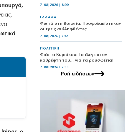
υπουργό,
7|08|2026 | 8:00
ειας,
ΕΛΛΑΔΑ
ενα
Φωτιά στη Βοιωτία: Προφυλακίστηκαν
οι τρεις συλληφθέντες
τωτικά
7|08|2026 | 7:47
ΠΟΛΙΤΙΚΗ
Φιέστα Κυριάκου: Τα έλεγε στον
καθρέφτη του… για τα ρουσφέτια!
7|08|2026 | 7:33
Ροή ειδήσεων
ΠΟΛΙΤΙΚΗ
Αποκάλυψη βόμβα:Κερκόπορτα
συγκυριαρχίας στο Αιγαίο άνοιξε η
κυβέρνηση
7|08|2026 | 7:22
ΠΟΛΙΤΙΣΜΟΣ
Θάλασσα: Ο αιώνιος καμβάς των
καλλιτεχνών
Uniper, ο