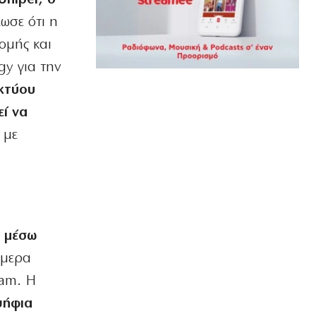
7|08|2026 | 7:11
ωσε ότι η
ΕΛΛΑΔΑ
νομής και
Με διπλό «πρόσωπο» σήμερα ο καιρός
gy για την
– 38άρια αλλά και τοπικές βροχές
7|08|2026 | 7:00
ικτύου
εί να
ΟΡΘΟΔΟΞΙΑ
Εορτολόγιο 7 Αυγούστου: Δείτε ποιοι
 με
γιορτάζουν σήμερα
7|08|2026 | 6:45
ΥΓΕΙΑ
Ποιοι παράγοντες καθορίζουν τα
πόσα χρόνια θα ζήσουμε χωρίς άνοια
7|08|2026 | 0:00
ι μέσω
ήμερα
ΕΛΛΑΔΑ
Αγροτικές εκμεταλλεύσεις χωρίς
eam. Η
διαδίκτυο
ψήφια
6|08|2026 | 23:50