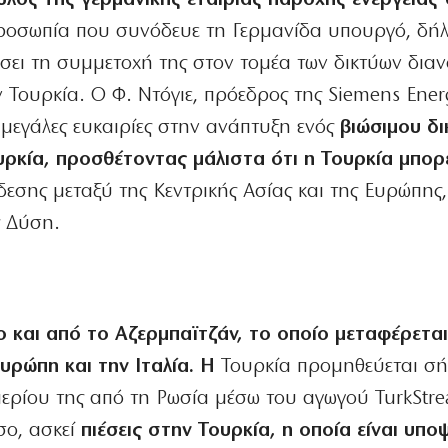
ροσωπία που συνόδευε τη Γερμανίδα υπουργό, δήλ
χύσει τη συμμετοχή της στον τομέα των δικτύων δια
Τουρκία. Ο Φ. Ντόγιε, πρόεδρος της Siemens Ener
 μεγάλες ευκαιρίες στην ανάπτυξη ενός
βιώσιμου δ
υρκία, προσθέτοντας μάλιστα ότι η Τουρκία μπορ
εσης μεταξύ της Κεντρικής Ασίας και της Ευρώπης,
 Δύση.
α
ο και από το Αζερμπαϊτζάν, το οποίο μεταφέρετα
υρώπη και την Ιταλία. Η
Τουρκία προμηθεύεται σ
ερίου της από τη Ρωσία μέσω του αγωγού TurkStr
σο, ασκεί
πιέσεις στην Τουρκία, η οποία είναι υπο