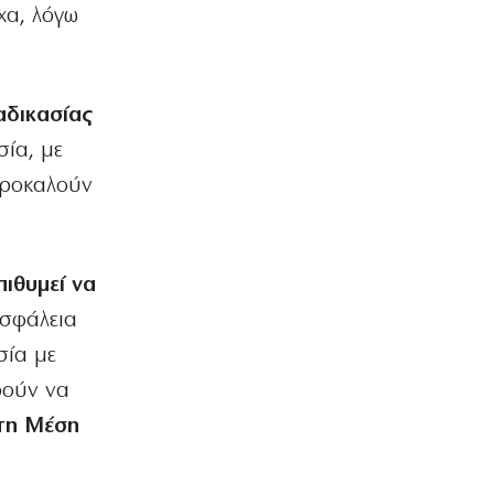
χα, λόγω
ΟΙΚΟΝΟΜΙΑ
Σε τρόφιμα και tech μπαίνουν τα funds
6|08|2026 | 23:40
αδικασίας
ΕΛΛΑΔΑ
σία, με
Ελασσόνα: 75χρονος αγρότης βρέθηκε
νεκρός στο χωράφι του
προκαλούν
6|08|2026 | 23:30
ΠΟΛΙΤΙΚΗ
Όταν άλλαξαν τα πάντα στην
ιθυμεί να
ενημέρωση
ασφάλεια
6|08|2026 | 23:20
σία με
ΕΛΛΑΔΑ
Στην Αθήνα η 46χρονη που
ρούν να
κατηγορείται για την τραγωδία της
τη Μέση
Marfin
6|08|2026 | 23:15