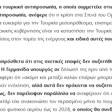
η τουρκική αντιπροσωπία, η οποία συμμετείχε στι
ντιπροσωπία, ανέφερε
ότι η κρίση στα Στενά του 
 ευκαιρία για την Τουρκία μεσοπρόθεσμα, επισημα
υρκικής κυβέρνησης είναι να καταστήσει την Τουρκ
ύσεις στον τομέα της ενέργειας
και ειδικά αυτές πο
πιπρόσθετα ότι στις σχετικές επαφές δεν συζητήθ
 Η Γερμανίδα υπουργός σε
δήλωσή της πριν από τ
αφέρει ότι «ακόμη και μεταξύ καλών εταίρων μπορε
ούν ενόχληση,
αλλά αυτά δεν πρόκειται να συζητ
μως, δεν παρέλειψαν παράλληλα να
αναφέρουν ότι 
κτάρ είχε ανακοινώσει τον περασμένο μήνα το του
γού φυσικού αερίου έως το 2028,
ο οποίος θα συνδ