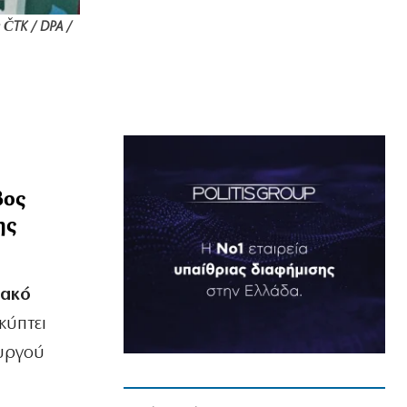
 ČTK / DPA /
βος
ης
ιακό
κύπτει
ουργού