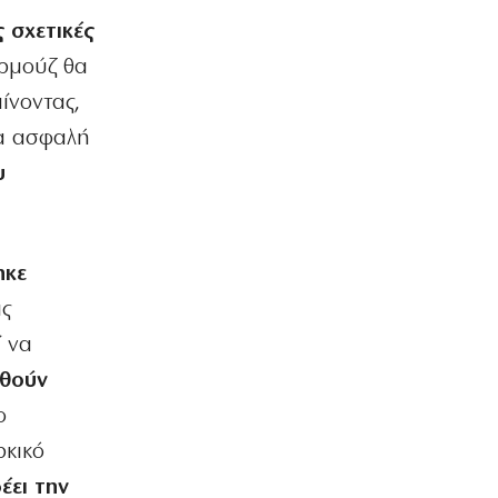
ΟΙΚΟΝΟΜΙΑ
ς σχετικές
Delivery: Γιατί το αφορολόγητο στα
φιλοδωρήματα δεν αρκεί – Τι ζητούν οι
Ορμούζ θα
διανομείς (βίντεο)
ίνοντας,
6|08|2026 | 23:10
ία ασφαλή
ΑΘΛΗΤΙΚΑ
Ο Ορτέγκα αποχαιρέτησε τον
υ
Ολυμπιακό και υπογράφει στη Ρίβερ
Πλέιτ
6|08|2026 | 23:00
ηκε
ΕΛΛΑΔΑ
ις
ΟΛΘ: Νέα επένδυση σε σύγχρονο
εξοπλισμό – 8 νέα Straddle Carriers
ί να
στο λιμάνι
ηθούν
6|08|2026 | 22:50
ο
ΑΘΛΗΤΙΚΑ
Όλα για όλα για την ανατροπή ο ΠΑΟΚ
ρκικό
6|08|2026 | 22:47
έει την