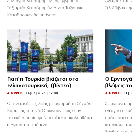
Σύνταγμα Καταδρομών της Ιμβρου σε
Αγκυρας στη 
Ταξιαρχία Καταδρομών. Η νέα Ταξιαρχία
Τελ Αβίβ και φ
Καταδρομών θα υπάγεται...
Γιατί η Τουρκία βιάζεται στα
Ο Ερντογά
Ελληνοτουρκικά; (βίντεο)
βλέψεις τ
ΑΠΟΨΕΙΣ
14|07|2026 | 17:00
ΑΠΟΨΕΙΣ
11|0
Οι τελευταίες εξελίξεις με αφορμή τη Σύνοδο
Σε μια άνευ 
Κορυφής του ΝΑΤΟ ρίχνουν φως στην
ενέργεια ο Το
τακτική η οποία φαίνεται ότι θα ακολουθήσει
πρόσφατα συν
η Αγκυρα το επόμενο...
κατοίκους του