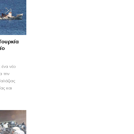
Τουρκία
ίο
 ένα νέο
α την
Γαλάζιας
ας και