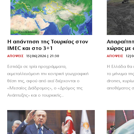
Η απάντηση της Τουρκίας στον
Απαραίτητ
IMEC και στο 3+1
χώρας με 
ΑΠΟΨΕΙΣ
15|06|2026 | 21:30
ΑΠΟΨΕΙΣ
12|0
Εστιάζει σε τρία προγράμματα,
Η Ελλάδα θα 
εκμεταλλευόμενη την κεντρική γεωγραφική
το μήνυμα τη
θέση της, αφού από εκεί διέρχονται ο
drones, κυρί
«Μεσαίος Διάδρομος», ο «Δρόμος της
αποθέματος σε
Ανάπτυξης» και ο τουρκικής...