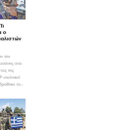
Τι
α ο
μαλιστών
ν την
ιοσύνης στα
τος της
Ρ «πολιτικό
ρύθηκε το...