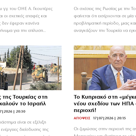
υ γ.γ. του ΟΗΕ Α. Γκουτέρες
Οι σχέσεις της Ρωσίας με την Τ
ι οι σχετικές επαφές και
φαίνεται ότι εισέρχονται σε μία 
ς δεν έφεραν κανένα
προβληματική περίοδο, μιας και 
νυμα για την επίλυση...
αναγκάζουν την Τουρκία να εγκατ
ς της Τουρκίας στη
Το Κυπριακό στη «μέγκ
καλούν το Ισραήλ
νέου σχεδίου των ΗΠΑ
περιοχή!
7|2026 | 20:30
ΑΠΟΨΕΙΣ
17|07|2026 | 20:15
ιάστημα είναι σε εξέλιξη
Οι ζυμώσεις στην περιοχή της α
 ενέργειες διείσδυσης της