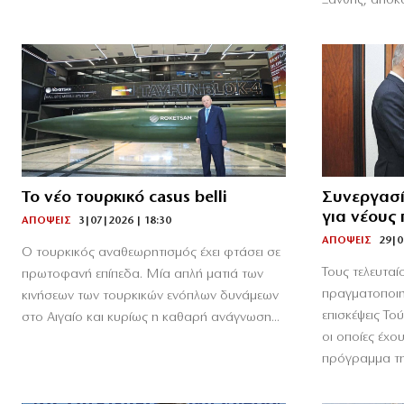
Ξάνθης, αποκα
Το νέο τουρκικό casus belli
Συνεργασί
για νέους
ΑΠΟΨΕΙΣ
3|07|2026 | 18:30
ΑΠΟΨΕΙΣ
29|0
Ο τουρκικός αναθεωρητισμός έχει φτάσει σε
Τους τελευταί
πρωτοφανή επίπεδα. Μία απλή ματιά των
πραγματοποιη
κινήσεων των τουρκικών ενόπλων δυνάμεων
επισκέψεις Τ
στο Αιγαίο και κυρίως η καθαρή ανάγνωση...
οι οποίες έχο
πρόγραμμα της