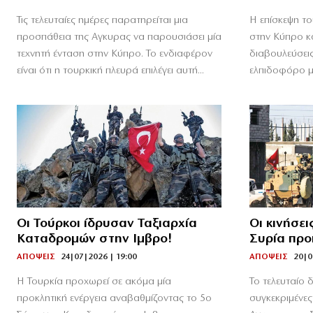
Τις τελευταίες ημέρες παρατηρείται μια
Η επίσκεψη το
προσπάθεια της Αγκυρας να παρουσιάσει μία
στην Κύπρο κα
τεχνητή ένταση στην Κύπρο. Το ενδιαφέρον
διαβουλεύσει
είναι ότι η τουρκική πλευρά επιλέγει αυτή...
ελπιδοφόρο μή
Οι Τούρκοι ίδρυσαν Ταξιαρχία
Οι κινήσει
Καταδρομών στην Ιμβρο!
Συρία προ
ΑΠΟΨΕΙΣ
24|07|2026 | 19:00
ΑΠΟΨΕΙΣ
20|0
Η Τουρκία προχωρεί σε ακόμα μία
Το τελευταίο δ
προκλητική ενέργεια αναβαθμίζοντας το 5ο
συγκεκριμένες