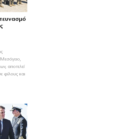
ατευνασμό
ς
ας
 Μεσόγειο,
ων, αποτελεί
ε φίλους και