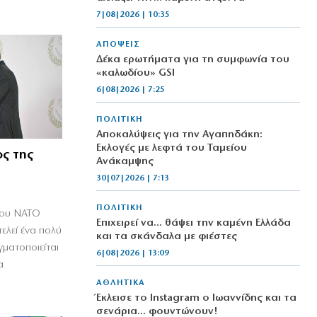
7|08|2026 | 10:35
ΑΠΟΨΕΙΣ
Δέκα ερωτήματα για τη συμφωνία του
«καλωδίου» GSI
6|08|2026 | 7:25
ΠΟΛΙΤΙΚΗ
Αποκαλύψεις για την Αγαπηδάκη:
Εκλογές με λεφτά του Ταμείου
ος της
Ανάκαμψης
30|07|2026 | 7:13
ΠΟΛΙΤΙΚΗ
του ΝΑΤΟ
Επιχειρεί να… θάψει την καμένη Ελλάδα
ελεί ένα πολύ
και τα σκάνδαλα με φιέστες
ματοποιείται
6|08|2026 | 13:09
α
ΑΘΛΗΤΙΚΑ
Έκλεισε το Instagram ο Ιωαννίδης και τα
σενάρια… φουντώνουν!