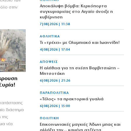
 σχέδιο των
ΠΟΛΙΤΙΚΗ
Αποκάλυψη βόμβα: Κερκόπορτα
ρόλο στην
συγκυριαρχίας στο Αιγαίο άνοιξε η
κυβέρνηση
7|08|2026 | 11:38
ΑΘΛΗΤΙΚΑ
Τι «τρέχει» με Ολυμπιακό και Ιωαννίδη!
4|08|2026 | 17:04
ΑΠΟΨΕΙΣ
Η αλήθεια για τη σχέση Βαρβιτσιώτη –
Μητσοτάκη
γκρουση
6|08|2026 | 21:26
Συρία!
ΠΑΡΑΠΟΛΙΤΙΚΑ
«Τέλος» τα πρακτορικά γυαλιά
 κατάστασης
6|08|2026 | 15:00
αίο διάστημα
 της
ΠΟΛΙΤΙΚΗ
μια νέα
Επικοινωνιακές μαγκιές Άδωνι μπας και
αλλάξει την… καμένη ατζέντα