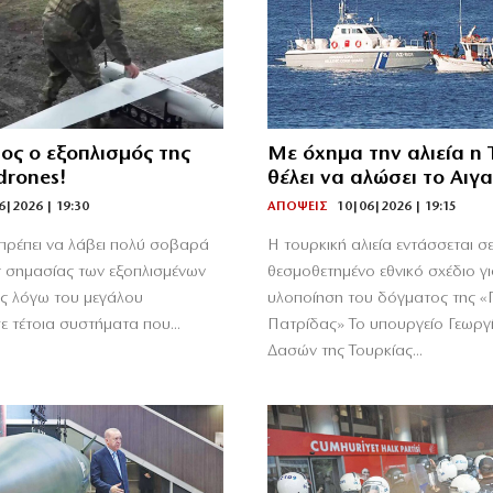
ος ο εξοπλισμός της
Με όχημα την αλιεία η 
drones!
θέλει να αλώσει το Αιγα
6|2026 | 19:30
ΑΠΟΨΕΙΣ
10|06|2026 | 19:15
πρέπει να λάβει πολύ σοβαρά
Η τουρκική αλιεία εντάσσεται σε
ς σημασίας των εξοπλισμένων
θεσμοθετημένο εθνικό σχέδιο γι
ως λόγω του μεγάλου
υλοποίηση του δόγματος της «
 τέτοια συστήματα που...
Πατρίδας» Το υπουργείο Γεωργί
Δασών της Τουρκίας...