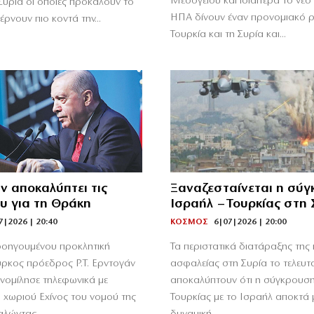
Μεσογείου και ιδιαίτερα το νέο
Συρία οι οποίες προκαλούν το
ΗΠΑ δίνουν έναν προνομιακό 
έρνουν πιο κοντά την...
Τουρκία και τη Συρία και...
ν αποκαλύπτει τις
Ξαναζεσταίνεται η σύ
ου για τη Θράκη
Ισραήλ – Τουρκίας στη 
7|2026 | 20:40
ΚΟΣΜΟΣ
6|07|2026 | 20:00
προηγουμένου προκλητική
Τα περιστατικά διατάραξης της
ύρκος πρόεδρος Ρ.Τ. Ερντογάν
ασφαλείας στη Συρία το τελευτ
ομίλησε τηλεφωνικά με
αποκαλύπτουν ότι η σύγκρουση
 χωριού Εχίνος του νομού της
Τουρκίας με το Ισραήλ αποκτά 