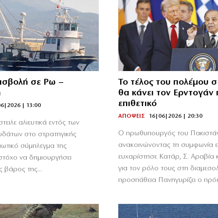
εισβολή σε Ρω –
Το τέλος του πολέμου σ
η
θα κάνει τον Ερντογάν 
επιθετικό
6|2026 | 13:00
ΑΠΟΨΕΙΣ
16|06|2026 | 20:30
τειλε αλιευτικά εντός των
Ο πρωθυπουργός του Πακιστάν
υδάτων στο στρατηγικής
ανακοινώνοντας τη συμφωνία εκ
ιωτικό σύμπλεγμα της
ευχαρίστησε Κατάρ, Σ. Αραβία 
 στόχο να δημιουργήσει
για τον ρόλο τους στη διαμεσο
ς βάρος της...
προσπάθεια Πανηγυρίζει ο πρόε