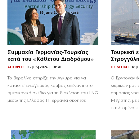
Συμμαχία Γερμανίας-Τουρκίας
Τουρκική 
κατά του «Κάθετου Διαδρόμου»
Στρογγύλ
ΑΠΟΨΕΙΣ
22|06|2026 | 18:30
ΠΟΛΙΤΙΚΗ
18|0
Το Βερολίνο στηρίζει την Αγκυρα για να
Ο Ερντογάν έσ
καταστεί ενεργειακός κόμβος απέναντι στο
χωρικών μας 
αμερικανικό σχέδιο για τη διακίνηση του LNG
σημασίας νησ
μέσω της Ελλάδας Η Γερμανία σκοπεύει...
Μεγίστης, με
τετελεσμένα ει