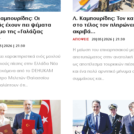
αμπουρίδης: Οι
Λ. Καμπουρίδης: Τον κ
άς έχουν πει ψέματα
στο τέλος τον πληρώνει
μο της «Γαλάζιας
ακριβά…
»
ΑΠΟΨΕΙΣ
20|05|2026 | 21:30
5|2026 | 21:30
Η μείωση του επιχειρησιακού μ
χει χαρακτηριστικά ενός μοχλού
αποτυπώματος στην ανατολική
χούς πίεσης στην Ελλάδα Νέα
ως αποτέλεσμα τουρκικών πιέσε
οερχόμενα από το DEHUKAM
και ένα πολύ αρνητικό μήνυμα σ
ντρο Μελετών Θαλασσίου
συμμάχους και...
αλύπτουν ότι...