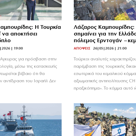
αμπουρίδης: Η Τουρκία
Λάζαρος Καμπουρίδης: 
 να αποκτήσει
σημαίνει για την Ελλάδ
όπλο
πόλεμος Ερντογάν – κε
|2026 | 19:00
ΑΠΟΨΕΙΣ
26|05|2026 | 21:00
ς Αγκυρας για πρόσβαση στην
Τούρκοι αναλυτές χαρακτηρίζου
νολογία, μέσω της κατασκευής
παρέμβαση της τουρκικής δικα
εωρείται βέβαιο ότι θα
εσωτερικά του κεμαλικού κόμμα
ην αντίδραση του Ισραήλ Δεν
αξιωματικής αντιπολίτευσης CH
πραξικόπημα». Το κόμμα αυτό ιδ