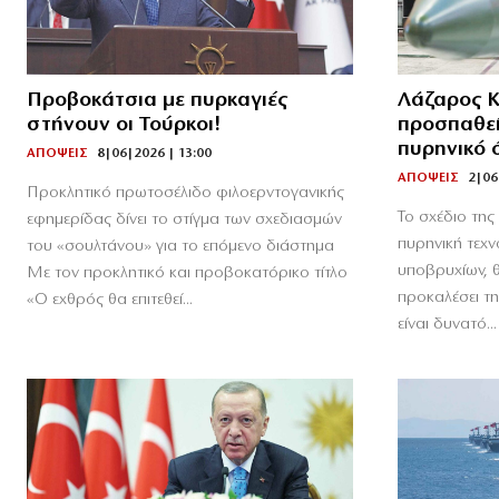
Προβοκάτσια με πυρκαγιές
Λάζαρος Κ
στήνουν οι Τούρκοι!
προσπαθεί
πυρηνικό 
ΑΠΟΨΕΙΣ
8|06|2026 | 13:00
ΑΠΟΨΕΙΣ
2|06
Προκλητικό πρωτοσέλιδο φιλοερντογανικής
Το σχέδιο τη
εφημερίδας δίνει το στίγμα των σχεδιασμών
πυρηνική τεχ
του «σουλτάνου» για το επόμενο διάστημα
υποβρυχίων, θ
Με τον προκλητικό και προβοκατόρικο τίτλο
προκαλέσει τ
«Ο εχθρός θα επιτεθεί...
είναι δυνατό...