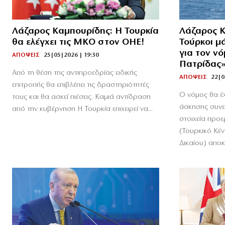
Λάζαρος Καμπουρίδης: Η Τουρκία
Λάζαρος Κ
θα ελέγχει τις ΜΚΟ στον ΟΗΕ!
Τούρκοι μ
για τον νό
ΑΠΟΨΕΙΣ
25|05|2026 | 19:30
Πατρίδας
Από τη θέση της αντιπροεδρίας ειδικής
ΑΠΟΨΕΙΣ
22|0
επιτροπής θα επιβλέπει τις δραστηριότητές
Ο νόμος θα έ
τους και θα ασκεί πιέσεις. Καμιά αντίδραση
άσκησης συνε
από την κυβέρνηση Η Τουρκία επιχειρεί να...
στοιχεία πρ
(Τουρκικό Κέ
Δικαίου) αποκ