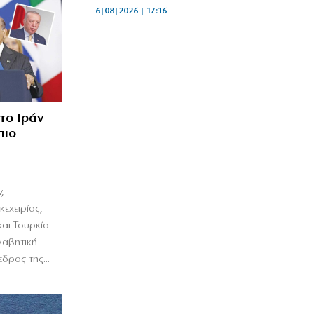
6|08|2026 | 17:16
το Ιράν
πιο
,
εχειρίας,
και Τουρκία
λαβητική
δρος της...