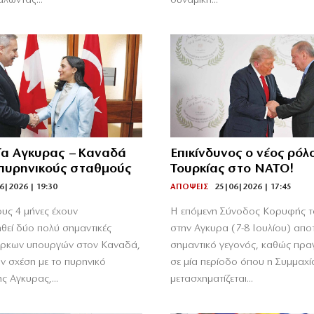
λώντας...
δυναμική...
α Αγκυρας – Καναδά
Επικίνδυνος ο νέος ρόλ
 πυρηνικούς σταθμούς
Τουρκίας στο ΝΑΤΟ!
6|2026 | 19:30
ΑΠΟΨΕΙΣ
25|06|2026 | 17:45
ους 4 μήνες έχουν
Η επόμενη Σύνοδος Κορυφής 
θεί δύο πολύ σημαντικές
στην Aγκυρα (7-8 Ιουλίου) αποτ
ούρκων υπουργών στον Καναδά,
σημαντικό γεγονός, καθώς πραγ
υν σχέση με το πυρηνικό
σε μία περίοδο όπου η Συμμαχί
 Αγκυρας,...
μετασχηματίζεται...