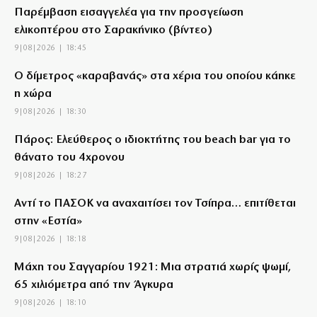
Παρέμβαση εισαγγελέα για την προσγείωση
ελικοπτέρου στο Σαρακήνικο (βίντεο)
9|08|2026 | 18:45
Ο δίμετρος «καραβανάς» στα χέρια του οποίου κάηκε
η χώρα
9|08|2026 | 18:30
Πάρος: Ελεύθερος ο ιδιοκτήτης του beach bar για το
θάνατο του 4χρονου
9|08|2026 | 18:27
Αντί το ΠΑΣΟΚ να αναχαιτίσει τον Τσίπρα… επιτίθεται
στην «Εστία»
9|08|2026 | 18:18
Μάχη του Σαγγαρίου 1921: Μια στρατιά χωρίς ψωμί,
65 χιλιόμετρα από την Άγκυρα
9|08|2026 | 18:10