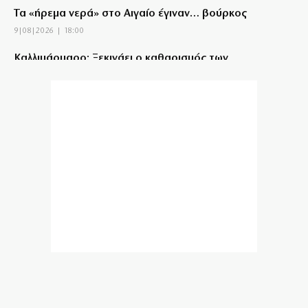
Τα «ήρεμα νερά» στο Αιγαίο έγιναν… βούρκος
9|08|2026 | 18:00
Καλλιμάρμαρο: Ξεκινάει ο καθαρισμός των
μαρμάρινων επιφανειών του
9|08|2026 | 17:57
Τι σημαίνει ένα σουνιτικό ΝΑΤΟ;
9|08|2026 | 17:30
Οριοθετήθηκε η φωτιά στο Κορωπί
9|08|2026 | 17:25
Ο Νετανιάχου απορρίπτει το ειρηνευτικό σχέδιο
Τραμπ για τη Γάζα
9|08|2026 | 17:12
ΔΕΘ: Εμπαιγμός με παροχές-ψίχουλα
9|08|2026 | 17:00