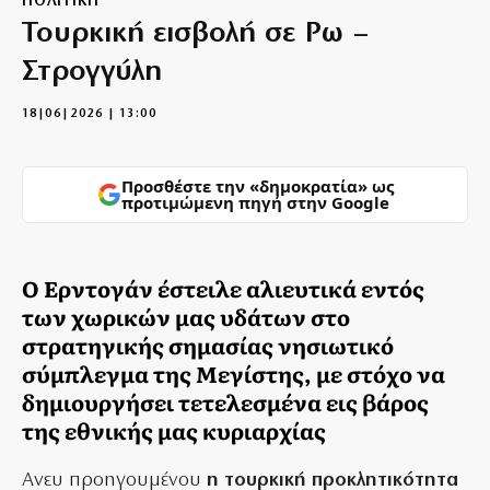
ΠΟΛΙΤΙΚΗ
Τουρκική εισβολή σε Ρω –
Στρογγύλη
18|06|2026 | 13:00
Προσθέστε την «δημοκρατία» ως
προτιμώμενη πηγή στην Google
Ο Ερντογάν έστειλε αλιευτικά εντός
των χωρικών μας υδάτων στο
στρατηγικής σημασίας νησιωτικό
σύμπλεγμα της Μεγίστης, με στόχο να
δημιουργήσει τετελεσμένα εις βάρος
της εθνικής μας κυριαρχίας
Ανευ προηγουμένου
η τουρκική προκλητικότητα