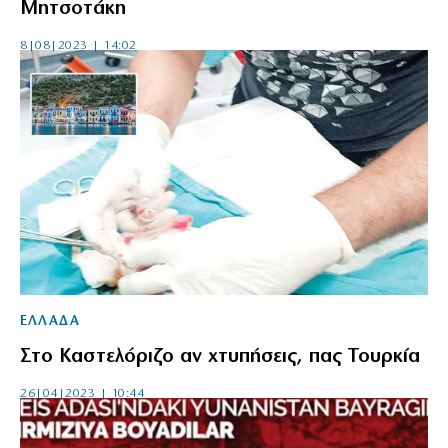
Μητσοτάκη
8|08|2023 | 14:02
ΕΛΛΑΔΑ
Στο Καστελόριζο αν χτυπήσεις, πας Τουρκία
26|04|2023 | 10:44