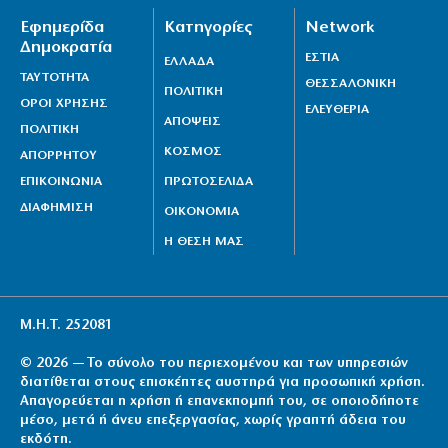
Εφημερίδα
Κατηγορίες
Network
Δημοκρατία
ΕΣΤΙΑ
ΕΛΛΑΔΑ
ΤΑΥΤΟΤΗΤΑ
ΘΕΣΣΑΛΟΝΙΚΗ
ΠΟΛΙΤΙΚΗ
ΟΡΟΙ ΧΡΗΣΗΣ
ΕΛΕΥΘΕΡΙΑ
ΑΠΟΨΕΙΣ
ΠΟΛΙΤΙΚΗ
ΚΟΣΜΟΣ
ΑΠΟΡΡΗΤΟΥ
ΕΠΙΚΟΙΝΩΝΙΑ
ΠΡΩΤΟΣΕΛΙΔΑ
ΔΙΑΦΗΜΙΣΗ
ΟΙΚΟΝΟΜΙΑ
Η ΘΕΣΗ ΜΑΣ
Μ.Η.Τ. 252081
© 2026 — Το σύνολο του περιεχομένου και των υπηρεσιών
διατίθεται στους επισκέπτες αυστηρά για προσωπική χρήση.
Απαγορεύεται η χρήση ή επανεκπομπή του, σε οποιοδήποτε
μέσο, μετά ή άνευ επεξεργασίας, χωρίς γραπτή άδεια του
εκδότη.