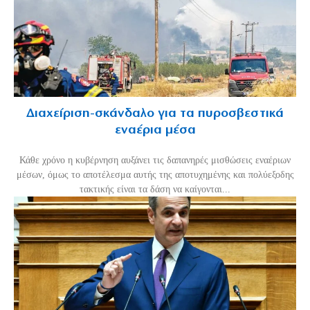
Διαχείριση-σκάνδαλο για τα πυροσβεστικά
εναέρια μέσα
Κάθε χρόνο η κυβέρνηση αυξάνει τις δαπανηρές μισθώσεις εναέριων
μέσων, όμως το αποτέλεσμα αυτής της αποτυχημένης και πολύεξοδης
τακτικής είναι τα δάση να καίγονται...