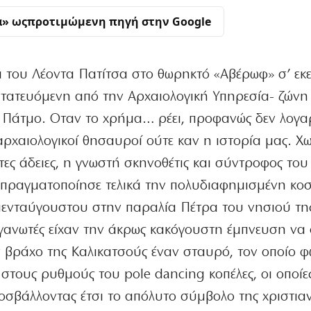
α» ως
προτιμώμενη πηγή στην Google
ι του Λέοντα Πατίτσα στο θωρηκτό «Αβέρωφ» σ’ εκε
τατευόμενη από την Αρχαιολογική Υπηρεσία- ζώνη
 Πάτμο. Οταν το χρήμα… ρέει, προφανώς δεν λογα
αρχαιολογικοί θησαυροί ούτε καν η ιστορία μας. Χω
ητες άδειες, η γνωστή σκηνοθέτις και σύντροφος του
 πραγματοποίησε τελικά την πολυδιαφημισμένη κο
πενταύγουστου στην παραλία Πέτρα του νησιού τη
γανωτές είχαν την άκρως κακόγουστη έμπνευση να
ν βράχο της Καλικατσούς έναν σταυρό, τον οποίο φ
 στους ρυθμούς του pole dancing κοπέλες, οι οποίε
σβάλλοντας έτσι το απόλυτο σύμβολο της χριστια