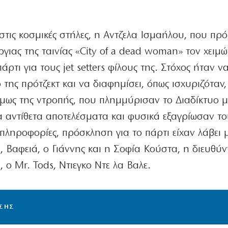
τις κοσμικές στήλες, η Αντζελα Ισμαήλου, που πρό
ργιας της ταινίας «City of a dead woman» τον χειμ
άρτι για τους jet setters φίλους της. Στόχος ήταν ν
της πρότζεκτ και να διαφημίσει, όπως ισχυριζόταν,
όμως της ντροπής, που πλημμύρισαν το Διαδίκτυο μ
α αντίθετα αποτελέσματα και φυσικά εξαγρίωσαν το
πληροφορίες, πρόσκληση για το πάρτι είχαν λάβει 
 Βαφειά, ο Γιάννης και η Σοφία Κούστα, η διευθύν
 ο Mr. Tods, Ντιεγκο Ντε λα Βαλε.
ΙΣΗΣ