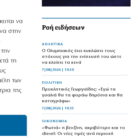
κειται να
Ροή ειδήσεων
ώνα στην
α
ΑΘΛΗΤΙΚΑ
 την
Ο Ολυμπιακός έχει κυκλώσει τους
στόχους για την ενίσχυσή του ώστε
ετά τη
να κλείσει τα κενά
υς
7|08|2026 | 10:50
μέλη των
ΠΟΛΙΤΙΚΗ
Προκλητικός Γεωργιάδης: «Εγώ τα
τρια της
γυαλιά θα τα φοράω δημόσια και θα
καταγράφω»
7|08|2026 | 10:35
ΟΙΚΟΝΟΜΙΑ
«Φωτιά» η βενζίνη, ακριβότερο και το
diesel: Οι νέες τιμές ανά περιοχή