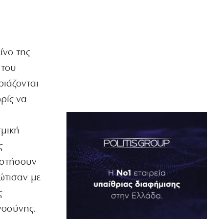
ίνο της
 του
ριάζονται
ρίς να
σμική
ς
 στήσουν
ώτισαν με
ς
νοσύνης.