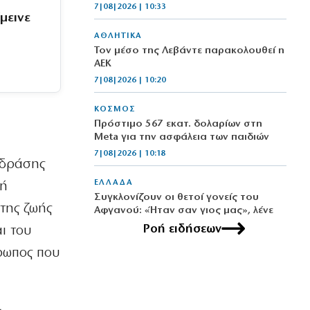
7|08|2026 | 10:33
μεινε
ΑΘΛΗΤΙΚΑ
Τον μέσο της Λεβάντε παρακολουθεί η
ΑΕΚ
7|08|2026 | 10:20
ΚΟΣΜΟΣ
Πρόστιμο 567 εκατ. δολαρίων στη
Meta για την ασφάλεια των παιδιών
7|08|2026 | 10:18
 δράσης
ΕΛΛΑΔΑ
κή
Συγκλονίζουν οι θετοί γονείς του
 της ζωής
Αφγανού: «Ήταν σαν γιος μας», λένε
7|08|2026 | 10:13
Ροή ειδήσεων
ι του
θρωπος που
ΑΘΛΗΤΙΚΑ
Ψάχνει το «8άρι» που θα κάνει τη
διαφορά ο Παναθηναϊκός
7|08|2026 | 9:48