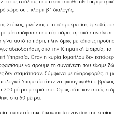
ν στους στύλους που είχαν τοποθετηθεί περιμετρικ
ερό χώρο σε… κλαμπ β΄ διαλογής.
ς Στόικος, μιλώντας στη «δημοκρατία», ξεκαθάρισ
 με μία απόφαση που είχε πάρει, αρχικά συναίνεσε
 γίνει αυτό το πάρτι, πλην όμως με κάποιες προϋπο
γες αδειοδοτήσεις από την Κτηματική Εταιρεία, το
γική Υπηρεσία. Οταν η κυρία Ισμαήλου δεν κατάφερ
 αποφασίσαμε να άρουμε τη συναίνεση που είχαμε δώ
ίες δεν σταμάτησαν. Σύμφωνα με πληροφορίες, η μ
αιολογική Υπηρεσία ήταν να φωταγωγηθεί ο βράχος
α 200 μέτρα μακριά του. Ομως ούτε καν αυτός ο ό
θηκε στα 60 μέτρα.
ία, σχηματίστηκε δικογραφία εναντίον της κυρίας