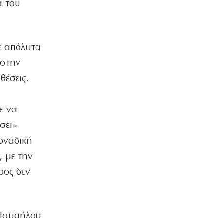
ά του
ΕΛΛΑΔΑ
Μητέρα και γιος νεκροί σε τροχαίο
στις Σέρρες
7|08|2026 | 9:44
ε απόλυτα
 στην
ΚΟΣΜΟΣ
Μαθητής άνοιξε πυρ σε σχολείο της
θέσεις.
Ταϊλάνδης: 7 νεκροί
7|08|2026 | 9:38
ε να
ΑΘΛΗΤΙΚΑ
σει».
Ο Ινφαντίνο προσπάθησε να εκποιήσει
εν μία νυκτί τα εμπορικά δικαιώματα
οναδική
του Μουντιάλ
, με την
7|08|2026 | 9:31
ρος δεν
ΕΛΛΑΔΑ
Νεκρός οδηγός λεωφορείου στο Αίγιο
– Υπέστη ανακοπή στο τιμόνι
7|08|2026 | 9:12
 Ισμαήλου