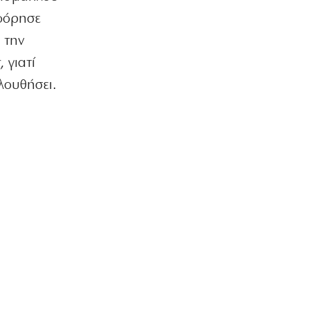
ΑΠΟΨΕΙΣ
οφόρησε
Η πρόκριση είναι υποχρέωση στον
 την
Παναθηναϊκό
7|08|2026 | 9:00
 γιατί
λουθήσει.
ΕΛΛΑΔΑ
Τουρισμός για Όλους: Ποιοι κάνουν
σήμερα αίτηση
7|08|2026 | 8:53
ΕΛΛΑΔΑ
Στο Αυτόφωρο ο 55χρονος που
έκρυβε τη σορό του πατέρα του σε
καταψύκτη
7|08|2026 | 8:31
ΕΛΛΑΔΑ
Υπόθεση Marfin: Σήμερα η κρίσιμη
απολογία της 46χρονης
7|08|2026 | 8:09