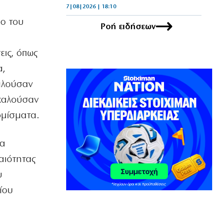
7|08|2026 | 18:10
ιο του
Ροή ειδήσεων
ΕΛΛΑΔΑ
Πόρτο Γερμενό – Ψάθα: Οργή για
κατεδαφιστέες 118 κατοικίες
εις, όπως
7|08|2026 | 18:00
α,
ΕΛΛΑΔΑ
καλούσαν
Πολύ υψηλός κίνδυνος πυρκαγιάς σε
Κρήτη και Νησιά του Β.Αιγαίου
οκαλούσαν
7|08|2026 | 17:55
ομίσματα.
ΕΛΛΑΔΑ
Βεβήλωσαν το εκκλησάκι της Σωτήρος
ία
στον Σαρωνικό (φωτό)
αιότητας
7|08|2026 | 17:50
υ
ΚΟΣΜΟΣ
ίου
Μακρόν και Μερτς φοβούνται
παρέμβαση Πούτιν στις εκλογές
7|08|2026 | 17:30