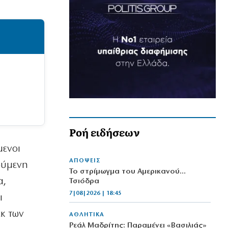
Ροή ειδήσεων
μενοι
ΑΠΟΨΕΙΣ
ούμενη
Το στρίμωγμα του Αμερικανού…
α,
Τσιόδρα
7|08|2026 | 18:45
ι
κ των
ΑΘΛΗΤΙΚΑ
Ρεάλ Μαδρίτης: Παραμένει «Βασιλιάς»