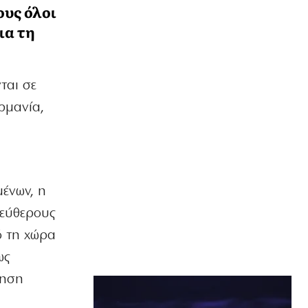
ους όλοι
ια τη
ται σε
ρμανία,
μένων, η
λεύθερους
ό τη χώρα
ως
ύηση