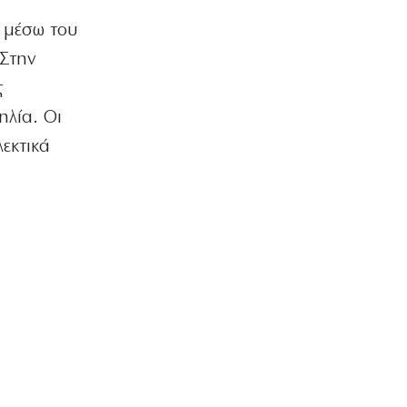
 μέσω του
ΕΛΛΑΔΑ
Χαλκιδική: Επιχείρηση διάσωσης
 Στην
49χρονης που τραυματίστηκε στη
Συκιά
ς
7|08|2026 | 17:20
ηλία. Οι
ΑΠΟΨΕΙΣ
εκτικά
Τι σημαίνει η προσέγγιση Κούρδων –
Τούρκων
7|08|2026 | 17:18
ΕΛΛΑΔΑ
Φτάνει στην κορύφωση της η έξοδος
των αδειούχων
7|08|2026 | 17:15
ΚΟΣΜΟΣ
Επικοινωνία Πούτιν – Μοχάμεντ μπιν
Ζάγεντ για Κόλπο και Ουκρανία
7|08|2026 | 17:10