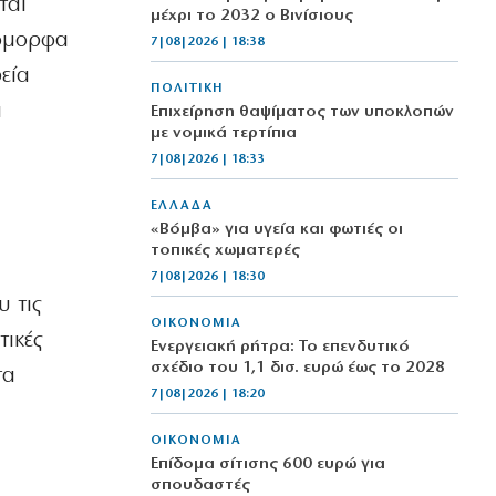
ται
μέχρι το 2032 ο Βινίσιους
πόμορφα
7|08|2026 | 18:38
εία
ΠΟΛΙΤΙΚΗ
α
Επιχείρηση θαψίματος των υποκλοπών
με νομικά τερτίπια
7|08|2026 | 18:33
ΕΛΛΑΔΑ
«Βόμβα» για υγεία και φωτιές οι
τοπικές χωματερές
ν
7|08|2026 | 18:30
υ τις
ΟΙΚΟΝΟΜΙΑ
ικές
Ενεργειακή ρήτρα: Το επενδυτικό
σχέδιο του 1,1 δισ. ευρώ έως το 2028
τα
7|08|2026 | 18:20
ΟΙΚΟΝΟΜΙΑ
Επίδομα σίτισης 600 ευρώ για
σπουδαστές