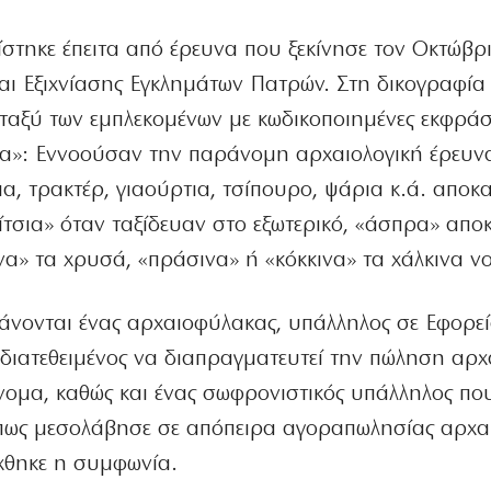
στηκε έπειτα από έρευνα που ξεκίνησε τον Οκτώβρ
αι Εξιχνίασης Εγκλημάτων Πατρών. Στη δικογραφία
ταξύ των εμπλεκομένων με κωδικοποιημένες εκφράσ
μα»: Εννοούσαν την παράνομη αρχαιολογική έρευν
α, τρακτέρ, γιαούρτια, τσίπουρο, ψάρια κ.ά. απο
ρίτσια» όταν ταξίδευαν στο εξωτερικό, «άσπρα» απ
να» τα χρυσά, «πράσινα» ή «κόκκινα» τα χάλκινα ν
βάνονται ένας αρχαιοφύλακας, υπάλληλος σε Εφορε
διατεθειμένος να διαπραγματευτεί την πώληση αρχ
άνομα, καθώς και ένας σωφρονιστικός υπάλληλος πο
 πως μεσολάβησε σε απόπειρα αγοραπωλησίας αρχα
ύχθηκε η συμφωνία.