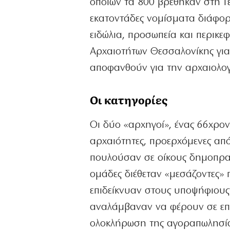
οποίων τα 800 βρέθηκαν στη Γ
εκατοντάδες νομίσματα διάφο
ειδώλια, προσωπεία και περικε
Αρχαιοτήτων Θεσσαλονίκης γι
αποφανθούν για την αρχαιολογ
Οι κατηγορίες
Οι δύο «αρχηγοί», ένας 66χρον
αρχαιότητες, προερχόμενες από
πουλούσαν σε οίκους δημοπρασ
ομάδες διέθεταν «μεσάζοντες»
επιδείκνυαν στους υποψήφιους
αναλάμβαναν να φέρουν σε επα
ολοκλήρωση της αγοραπωλησίας