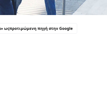
α» ως
προτιμώμενη πηγή στην Google