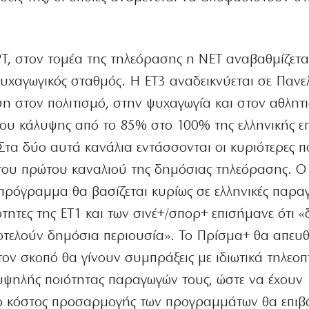
ΡΤ, στον τομέα της τηλεόρασης η ΝΕΤ αναβαθμίζετα
ψυχαγωγικός σταθμός. Η ΕΤ3 αναδεικνύεται σε Πανε
η στον πολιτισμό, στην ψυχαγωγία και στον αθλητι
ου κάλυψης από το 85% στο 100% της ελληνικής επ
Στα δύο αυτά κανάλια εντάσσονται οι κυριότερες πο
 του πρώτου καναλιού της δημόσιας τηλεόρασης. Ο 
πρόγραμμα θα βασίζεται κυρίως σε ελληνικές παρα
ητες της ΕΤ1 και των σινέ+/σπορ+ επισήμανε ότι «
τελούν δημόσια περιουσία». Το Πρίσμα+ θα απευθ
τον σκοπό θα γίνουν συμπράξεις με ιδιωτικά τηλεοπ
υψηλής ποιότητας παραγωγών τους, ώστε να έχουν
ο κόστος προσαρμογής των προγραμμάτων θα επιβ