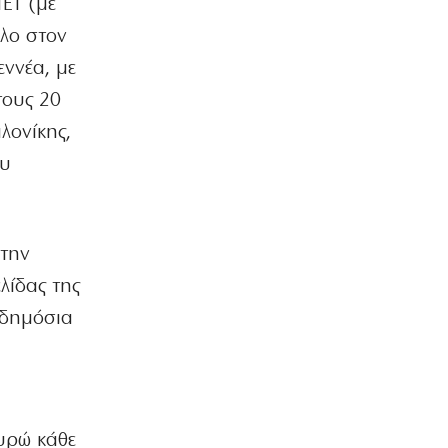
ΝΕΤ (με
8|08|2026 | 14:30
όλο στον
ΠΟΛΙΤΙΚΗ
εννέα, με
Επιμένει το ΠΑΣΟΚ για τα «σπιτάκια
ανακύκλωσης»
τους 20
8|08|2026 | 14:00
λονίκης,
ου
ΕΛΛΑΔΑ
Αγριος ξυλοδραμός γιατρού στον
«Ερυθρό Σταυρό» από ασθενή
8|08|2026 | 13:40
 την
ΠΟΛΙΤΙΚΗ
λίδας της
Ντόρα: Αμηχανία για την
υποψηφιότητά της
 δημόσια
8|08|2026 | 13:30
ΠΟΛΙΤΙΚΗ
Φέρτε πίσω τώρα τους Patriot από τη
Σαουδική Αραβία, κύριε Μητσοτάκη!
ευρώ κάθε
8|08|2026 | 13:00