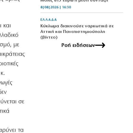
Μόλις 815 ευρώ η μέση σύνταξη
8|08|2026 | 16:30
ΕΛΛΑΔΑ
ι και
Κύκλωμα διακινούσε ναρκωτικά σε
Αττική και Πανεπιστημιούπολη
λλαδικό
(βίντεο)
σμό, με
8|08|2026 | 16:10
Ροή ειδήσεων
ικράτειας
ΟΙΚΟΝΟΜΙΑ
ιοτικές
Περικοπές 126 εκατ. για αποθήκευση
ενέργειας
κ.
8|08|2026 | 16:00
γωγές
ΟΙΚΟΝΟΜΙΑ
δεν
Ο ΟΟΣΑ… πετάει στα σκουπίδια το
κυβερνητικό success story
ύνεται σε
8|08|2026 | 15:51
τικά
ΕΛΛΑΔΑ
Πάτρα: Χειροπέδες σε 14χρονο εξπέρ
αρύνει τα
στις διαρρήξεις σπιτιών