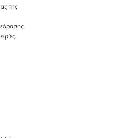
ρας της
8|08|2026 | 15:48
ΕΛΛΑΔΑ
Λυκαβηττός: Σε 57χρονη αγνοούμενη
ηλεόρασης
από την Κυψέλη ανήκει η σορός
ιρίες.
8|08|2026 | 15:15
ΠΟΛΙΤΙΚΗ
Άρειος Πάγος: Στο αρχείο παραμένουν
οι υποκλοπές
8|08|2026 | 15:00
ΕΛΛΑΔΑ
Έβρος: Χειροπέδες σε τρεις
αλλοδαπούς διακινητές
λαθρομεταναστών
8|08|2026 | 14:40
ΠΟΛΙΤΙΚΗ
Προκαλεί ο Αδωνις: «Θα καταγράφω
τους πάντες…»