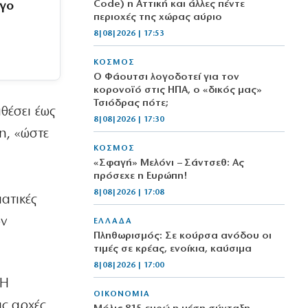
Code) η Αττική και άλλες πέντε
ργο
περιοχές της χώρας αύριο
8|08|2026 | 17:53
ΚΟΣΜΟΣ
Ο Φάουτσι λογοδοτεί για τον
κορονοϊό στις ΗΠΑ, ο «δικός μας»
Τσιόδρας πότε;
θέσει έως
8|08|2026 | 17:30
η, «ώστε
ΚΟΣΜΟΣ
«Σφαγή» Μελόνι – Σάντσεθ: Ας
πρόσεχε η Ευρώπη!
8|08|2026 | 17:08
ατικές
ων
ΕΛΛΑΔΑ
Πληθωρισμός: Σε κούρσα ανόδου οι
τιμές σε κρέας, ενοίκια, καύσιμα
8|08|2026 | 17:00
 Η
ΟΙΚΟΝΟΜΙΑ
ις αρχές