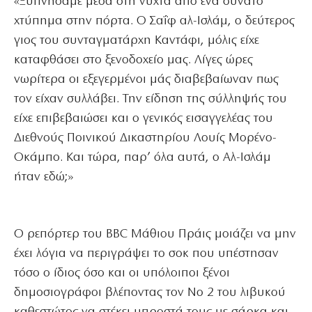
«Ξυπνήσαμε μέσα στη νύχτα από ένα δυνατό
χτύπημα στην πόρτα. Ο Σαΐφ αλ-Ισλάμ, ο δεύτερος
γιος του συνταγματάρχη Καντάφι, μόλις είχε
καταφθάσει στο ξενοδοχείο μας. Λίγες ώρες
νωρίτερα οι εξεγερμένοι μάς διαβεβαίωναν πως
τον είχαν συλλάβει. Την είδηση της σύλληψής του
είχε επιβεβαιώσει και ο γενικός εισαγγελέας του
Διεθνούς Ποινικού Δικαστηρίου Λουίς Μορένο-
Οκάμπο. Και τώρα, παρ’ όλα αυτά, ο Αλ-Ισλάμ
ήταν εδώ;»
Ο ρεπόρτερ του BBC Μάθιου Πράις μοιάζει να μην
έχει λόγια να περιγράψει το σοκ που υπέστησαν
τόσο ο ίδιος όσο και οι υπόλοιποι ξένοι
δημοσιογράφοι βλέποντας τον Νο 2 του λιβυκού