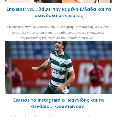
Επιχειρεί να… θάψει την καμένη Ελλάδα και τα
σκάνδαλα με φιέστες
Οι φίεστες είναι το «φόρτε» της κυβέρνησης Μητσοτάκη. Άλλωστε,
φροντίζει να το αποδεικνύει σε κάθε ευκαιρία, με εκδηλώσεις,
παρουσιάσεις και εγκαίνια που αξιοποιούνται ως...
Έκλεισε το Instagram ο Ιωαννίδης και τα
σενάρια… φουντώνουν!