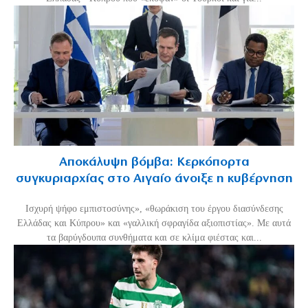
Αποκάλυψη βόμβα: Κερκόπορτα
συγκυριαρχίας στο Αιγαίο άνοιξε η κυβέρνηση
Ισχυρή ψήφο εμπιστοσύνης», «θωράκιση του έργου διασύνδεσης
Ελλάδας και Κύπρου» και «γαλλική σφραγίδα αξιοπιστίας». Με αυτά
τα βαρύγδουπα συνθήματα και σε κλίμα φιέστας και...