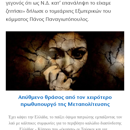
γεγονός ότι ως Ν.Δ. κατ’ επανάληψη το είχαμε
ζητήσει» δήλωσε ο τομεάρχης Εξωτερικών του
κόμματος Πάνος Παναγιωτόπουλος.
Απύθμενο θράσος από τον χειρότερο
πρωθυπουργό της Μεταπολίτευσης
Έχει κάψει την Ελλάδα, το παίζει όψιμα πατριώτης εμπαίζοντας τον
λαό με κάλπικες συμφωνίες για το περιβόητο καλώδιο διασύνδεσης
Ελλάδας - Κύπρου που «έκοψαν» οι Τούρκοι και για...