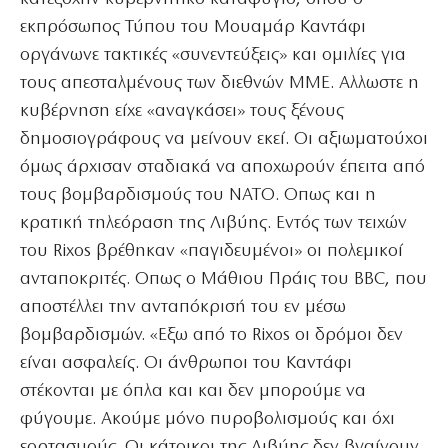
εκπρόσωπος Τύπου του Μουαμάρ Καντάφι
οργάνωνε τακτικές «συνεντεύξεις» και ομιλίες για
τους απεσταλμένους των διεθνών ΜΜΕ. Αλλωστε η
κυβέρνηση είχε «αναγκάσει» τους ξένους
δημοσιογράφους να μείνουν εκεί. Οι αξιωματούχοι
όμως άρχισαν σταδιακά να αποχωρούν έπειτα από
τους βομβαρδισμούς του ΝΑΤΟ. Οπως και η
κρατική τηλεόραση της Λιβύης. Εντός των τειχών
του Rixos βρέθηκαν «παγιδευμένοι» οι πολεμικοί
ανταποκριτές. Οπως ο Μάθιου Πράις του BBC, που
αποστέλλει την ανταπόκρισή του εν μέσω
βομβαρδισμών. «Εξω από το Rixos οι δρόμοι δεν
είναι ασφαλείς. Οι άνθρωποι του Καντάφι
στέκονται με όπλα και και δεν μπορούμε να
φύγουμε. Ακούμε μόνο πυροβολισμούς και όχι
εορτασμούς. Οι κάτοικοι της Λιβύης δεν βγαίνουν