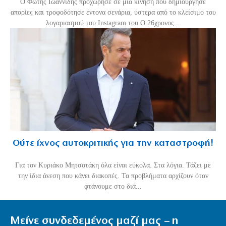
Ο Φώτης Ιωαννίδης προχώρησε σε μια κίνηση που δημιούργησε
απορίες και τροφοδότησε έντονα σενάρια, ύστερα από το κλείσιμο του
λογαριασμού του Instagram του.Ο 26χρονος...
Ούτε ίχνος αυτοκριτικής για την καταστροφή!
Για τον Κυριάκο Μητσοτάκη όλα είναι εύκολα. Στα λόγια. Τάζει με
την ίδια άνεση που κάνει διακοπές. Τα προβλήματα αρχίζουν όταν
φτάνουμε στο διά...
Μείνε συνδεδεμένος μαζί μας – η