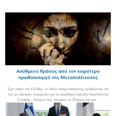
Απύθμενο θράσος από τον χειρότερο
πρωθυπουργό της Μεταπολίτευσης
Έχει κάψει την Ελλάδα, το παίζει όψιμα πατριώτης εμπαίζοντας τον
λαό με κάλπικες συμφωνίες για το περιβόητο καλώδιο διασύνδεσης
Ελλάδας - Κύπρου που «έκοψαν» οι Τούρκοι και για...