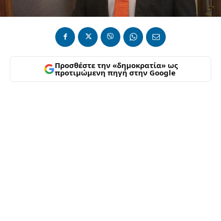
Προσθέστε την «δημοκρατία» ως
προτιμώμενη πηγή στην Google