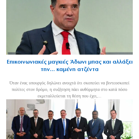
Επικοινωνιακές μαγκιές Άδωνι μπας και αλλάξει
την… καμένη ατζέντα
Όταν ένας υπουργός δηλώνει ανοιχτά ότι σκοπεύει να βιντεοσκοπεί
πολίτες στον δρόμο, η συζήτηση πάει αυθόρμητα στο κατά πόσο
εκμεταλλεύεται τη θέση που έχει,...