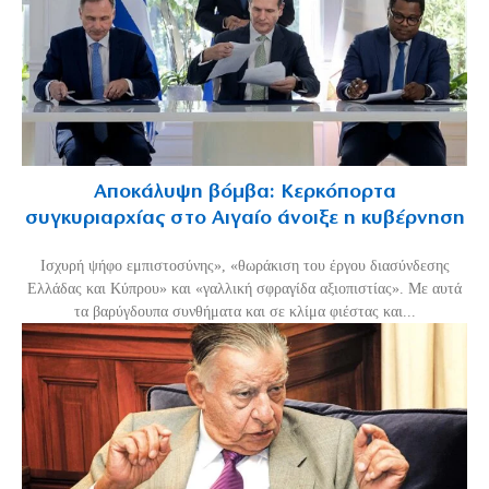
Αποκάλυψη βόμβα: Κερκόπορτα
συγκυριαρχίας στο Αιγαίο άνοιξε η κυβέρνηση
Ισχυρή ψήφο εμπιστοσύνης», «θωράκιση του έργου διασύνδεσης
Ελλάδας και Κύπρου» και «γαλλική σφραγίδα αξιοπιστίας». Με αυτά
τα βαρύγδουπα συνθήματα και σε κλίμα φιέστας και...