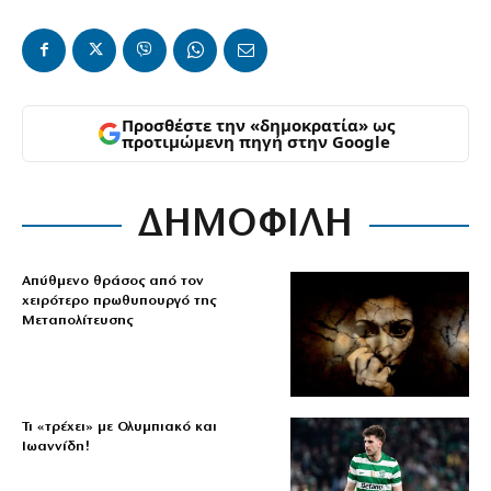
Προσθέστε την «δημοκρατία» ως
προτιμώμενη πηγή στην Google
ΔΗΜΟΦΙΛΗ
Απύθμενο θράσος από τον
χειρότερο πρωθυπουργό της
Μεταπολίτευσης
Τι «τρέχει» με Ολυμπιακό και
Ιωαννίδη!