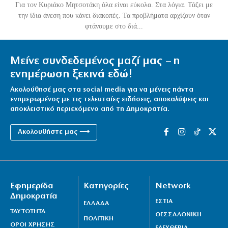
Για τον Κυριάκο Μητσοτάκη όλα είναι εύκολα. Στα λόγια. Τάζει με
την ίδια άνεση που κάνει διακοπές. Τα προβλήματα αρχίζουν όταν
φτάνουμε στο διά...
Μείνε συνδεδεμένος μαζί μας – η
ενημέρωση ξεκινά εδώ!
Ακολούθησέ μας στα social media για να μένεις πάντα
ενημερωμένος με τις τελευταίες ειδήσεις, αποκαλύψεις και
αποκλειστικό περιεχόμενο από τη Δημοκρατία.
Ακολουθήστε μας ⟶
Εφημερίδα
Κατηγορίες
Network
Δημοκρατία
ΕΣΤΙΑ
ΕΛΛΑΔΑ
ΤΑΥΤΟΤΗΤΑ
ΘΕΣΣΑΛΟΝΙΚΗ
ΠΟΛΙΤΙΚΗ
ΟΡΟΙ ΧΡΗΣΗΣ
ΕΛΕΥΘΕΡΙΑ