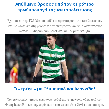
Απύθμενο θράσος από τον χειρότερο
πρωθυπουργό της Μεταπολίτευσης
Έχει κάψει την Ελλάδα, το παίζει όψιμα πατριώτης εμπαίζοντας τον
λαό με κάλπικες συμφωνίες για το περιβόητο καλώδιο διασύνδεσης
Ελλάδας - Κύπρου που «έκοψαν» οι Τούρκοι και για...
Τι «τρέχει» με Ολυμπιακό και Ιωαννίδη!
Τις τελευταίες ημέρες έχει αναπτυχθεί μια φημολογία γύρω από τον
Φώτη Ιωαννίδη, και την περίπτωση του να φορέσει ξανά (μιας και ήταν