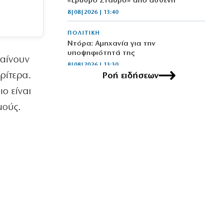
«Ερυθρό Σταυρό» από ασθενή
8|08|2026 | 13:40
ΠΟΛΙΤΙΚΗ
Ντόρα: Αμηχανία για την
υποψηφιότητά της
βαίνουν
8|08|2026 | 13:30
ρίτερα.
Ροή ειδήσεων
ΠΟΛΙΤΙΚΗ
ο είναι
Φέρτε πίσω τώρα τους Patriot από τη
Σαουδική Αραβία, κύριε Μητσοτάκη!
μούς.
8|08|2026 | 13:00
ΕΛΛΑΔΑ
Θρίλερ στον Λυκαβηττό: Εντοπίστηκε
νεκρός σε σπηλιά στους Αγίους
Ισιδώρους (φωτο)
8|08|2026 | 12:49
ΑΘΛΗΤΙΚΑ
Το Ελεγκτικό Συνέδριο ακύρωσε τον
διαγωνισμό ενεργειακής αναβάθμισης