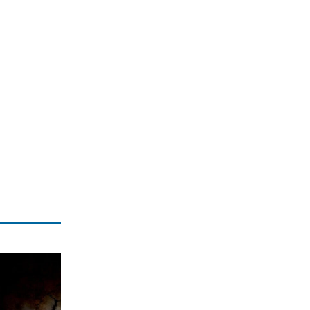
για το ΣΕΦ
8|08|2026 | 12:30
ΠΟΛΙΤΙΚΗ
Ένοχη σιωπή Μαξίμου για τις μπίζνες
Γάλλων – Ερντογάν που αποκάλυψε η
«δ»
8|08|2026 | 12:30
ΑΘΛΗΤΙΚΑ
Παναθηναϊκός: Με Λιβάι Γκαρσία για
την πρόκριση στη Σόφια
8|08|2026 | 12:05
ΕΛΛΑΔΑ
Σταύρος Παπασταύρου: Η πιο
σκανδαλώδης από όλες τις αποστολές
του
8|08|2026 | 12:00
ΠΟΛΙΤΙΚΗ