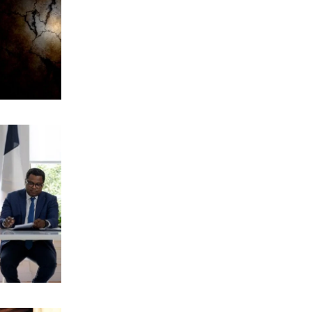
Τουρκική πρόκληση: Αμφισβητούν την
κυριαρχία των νησιών μας
8|08|2026 | 11:45
ΑΘΛΗΤΙΚΑ
Ηλιόπουλος σε Μάγερ: «Βλέπω το
βλέμμα της τίγρης στα μάτια σου»
8|08|2026 | 11:30
ΠΟΛΙΤΙΚΗ
Ο Μητσοτάκης έπιασε πάτο με το…
σπαθί του!
8|08|2026 | 11:29
ΕΛΛΑΔΑ
Χαρδαλιάς: Μπλόκο σε
ανεμογεννήτριες στις καμένες
περιοχές
8|08|2026 | 11:15
ΑΘΛΗΤΙΚΑ