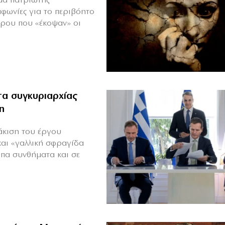
ιμα πατριώτης
μφωνίες για το περιβόητο
πρου που «έκοψαν» οι
α συγκυριαρχίας
η
άκιση του έργου
και «γαλλική σφραγίδα
υπα συνθήματα και σε