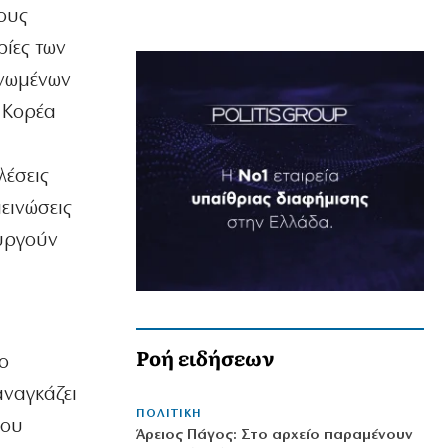
ους
ίες των
Ηνωμένων
 Κορέα
λέσεις
εινώσεις
ουργούν
Ροή ειδήσεων
ο
αναγκάζει
ΠΟΛΙΤΙΚΗ
που
Άρειος Πάγος: Στο αρχείο παραμένουν