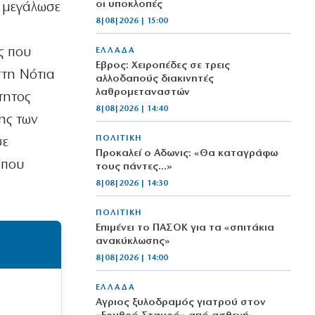
οι υποκλοπές
ς μεγάλωσε
8|08|2026 | 15:00
ι
ς που
ΕΛΛΑΔΑ
Έβρος: Χειροπέδες σε τρεις
στη Νότια
αλλοδαπούς διακινητές
λαθρομεταναστών
τητος
8|08|2026 | 14:40
ης των
ΠΟΛΙΤΙΚΗ
σε
Προκαλεί ο Αδωνις: «Θα καταγράφω
 που
τους πάντες…»
8|08|2026 | 14:30
ΠΟΛΙΤΙΚΗ
Επιμένει το ΠΑΣΟΚ για τα «σπιτάκια
ανακύκλωσης»
8|08|2026 | 14:00
ΕΛΛΑΔΑ
Αγριος ξυλοδραμός γιατρού στον