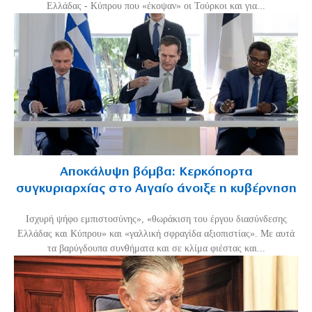
Ελλάδας - Κύπρου που «έκοψαν» οι Τούρκοι και για...
Αποκάλυψη βόμβα: Κερκόπορτα
συγκυριαρχίας στο Αιγαίο άνοιξε η κυβέρνηση
Ισχυρή ψήφο εμπιστοσύνης», «θωράκιση του έργου διασύνδεσης
Ελλάδας και Κύπρου» και «γαλλική σφραγίδα αξιοπιστίας». Με αυτά
τα βαρύγδουπα συνθήματα και σε κλίμα φιέστας και...