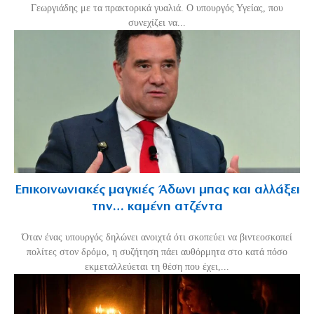
Γεωργιάδης με τα πρακτορικά γυαλιά. Ο υπουργός Υγείας, που
συνεχίζει να...
Επικοινωνιακές μαγκιές Άδωνι μπας και αλλάξει
την… καμένη ατζέντα
Όταν ένας υπουργός δηλώνει ανοιχτά ότι σκοπεύει να βιντεοσκοπεί
πολίτες στον δρόμο, η συζήτηση πάει αυθόρμητα στο κατά πόσο
εκμεταλλεύεται τη θέση που έχει,...