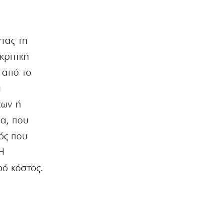
ΑΘΛΗΤΙΚΑ
Ο Ορτέγκα αποχαιρέτησε τον
Ολυμπιακό και υπογράφει στη Ρίβερ
ντας τη
Πλέιτ
6|08|2026 | 23:00
κριτική
 από το
ΕΛΛΑΔΑ
ΟΛΘ: Νέα επένδυση σε σύγχρονο
α
εξοπλισμό – 8 νέα Straddle Carriers
εων ή
στο λιμάνι
6|08|2026 | 22:50
μα, που
τός που
ΑΘΛΗΤΙΚΑ
Όλα για όλα για την ανατροπή ο ΠΑΟΚ
 Η
6|08|2026 | 22:47
ρό κόστος.
ΚΟΣΜΟΣ
Ιστορική επίσκεψη Ζελένσκι στη
Σερβία
6|08|2026 | 22:40