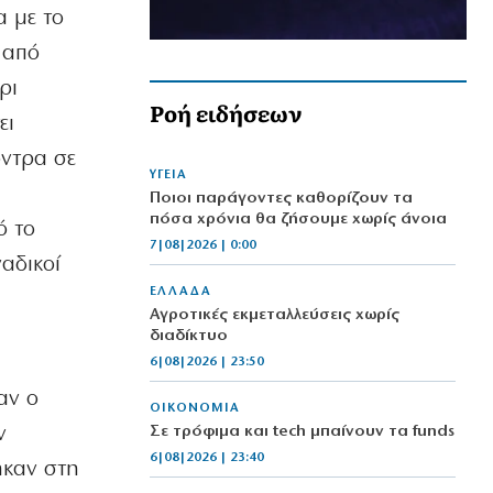
α με το
α από
ρι
Ροή ειδήσεων
ει
όντρα σε
ΥΓΕΙΑ
Ποιοι παράγοντες καθορίζουν τα
πόσα χρόνια θα ζήσουμε χωρίς άνοια
ό το
7|08|2026 | 0:00
αδικοί
ΕΛΛΑΔΑ
Αγροτικές εκμεταλλεύσεις χωρίς
διαδίκτυο
6|08|2026 | 23:50
αν ο
ΟΙΚΟΝΟΜΙΑ
ν
Σε τρόφιμα και tech μπαίνουν τα funds
6|08|2026 | 23:40
ηκαν στη