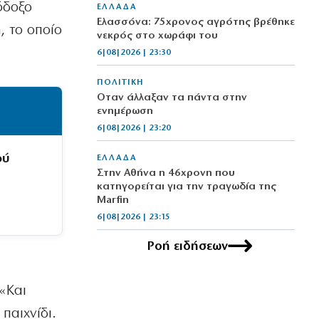
όδοξο
ΕΛΛΑΔΑ
Ελασσόνα: 75χρονος αγρότης βρέθηκε
, το οποίο
νεκρός στο χωράφι του
6|08|2026 | 23:30
ΠΟΛΙΤΙΚΗ
Όταν άλλαξαν τα πάντα στην
ενημέρωση
6|08|2026 | 23:20
ού
ΕΛΛΑΔΑ
Στην Αθήνα η 46χρονη που
κατηγορείται για την τραγωδία της
Marfin
6|08|2026 | 23:15
Ροή ειδήσεων
ΟΙΚΟΝΟΜΙΑ
Delivery: Γιατί το αφορολόγητο στα
φιλοδωρήματα δεν αρκεί – Τι ζητούν οι
 «Και
διανομείς (βίντεο)
6|08|2026 | 23:10
παιχνίδι.