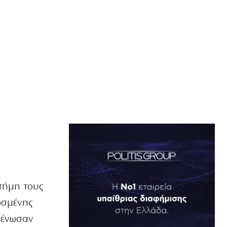
τήμη τους
οσμένης
 ένωσαν