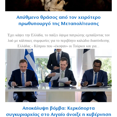
Απύθμενο θράσος από τον χειρότερο
πρωθυπουργό της Μεταπολίτευσης
Έχει κάψει την Ελλάδα, το παίζει όψιμα πατριώτης εμπαίζοντας τον
λαό με κάλπικες συμφωνίες για το περιβόητο καλώδιο διασύνδεσης
Ελλάδας - Κύπρου που «έκοψαν» οι Τούρκοι και για...
Αποκάλυψη βόμβα: Κερκόπορτα
συγκυριαρχίας στο Αιγαίο άνοιξε η κυβέρνηση