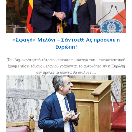
«Σφαγή» Μελόνι – Σάντσεθ: Ας πρόσεχε η
Ευρώπη!
Του ΔημοκράτηΑπό τότε που έσκασε η μάστιγα του μεταναστευτικού
έχουμε χύσει τόνους μελανιού γράφοντας το αυτονόητο.Αν η Ευρώπη
δεν πράξει τα δέοντα θα διαλυθεί...