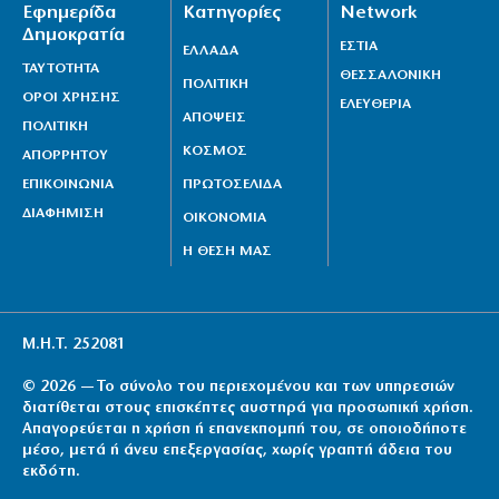
Εφημερίδα
Κατηγορίες
Network
Δημοκρατία
ΕΣΤΙΑ
ΕΛΛΑΔΑ
ΤΑΥΤΟΤΗΤΑ
ΘΕΣΣΑΛΟΝΙΚΗ
ΠΟΛΙΤΙΚΗ
ΟΡΟΙ ΧΡΗΣΗΣ
ΕΛΕΥΘΕΡΙΑ
ΑΠΟΨΕΙΣ
ΠΟΛΙΤΙΚΗ
ΚΟΣΜΟΣ
ΑΠΟΡΡΗΤΟΥ
ΕΠΙΚΟΙΝΩΝΙΑ
ΠΡΩΤΟΣΕΛΙΔΑ
ΔΙΑΦΗΜΙΣΗ
ΟΙΚΟΝΟΜΙΑ
Η ΘΕΣΗ ΜΑΣ
Μ.Η.Τ. 252081
© 2026 — Το σύνολο του περιεχομένου και των υπηρεσιών
διατίθεται στους επισκέπτες αυστηρά για προσωπική χρήση.
Απαγορεύεται η χρήση ή επανεκπομπή του, σε οποιοδήποτε
μέσο, μετά ή άνευ επεξεργασίας, χωρίς γραπτή άδεια του
εκδότη.