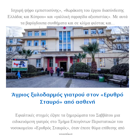
Ισχυρή ψήφο εμπιστοσύνης», «θωράκιση του έργου διασύνδεσης
Ελλάδας και Κύπρου» και «γαλλική σφραγίδα αξιοπιστίας». Με αυτά
τα βαρύγδουπα συνθήματα και σε κλίμα φιέστας και...
Άγριος ξυλοδαρμός γιατρού στον «Ερυθρό
Σταυρό» από ασθενή
Εφιαλτικές στιγμές έζησε τα ξημερώματα του Σαββάτου μια
ειδικευόμενη γιατρός στο Τμήμα Επειγόντων Περιστατικών του
νοσοκομείου «Ερυθρός Σταυρός», όταν έπεσε θύμα επίθεσης από
γυναίκα...