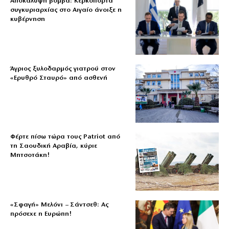
Αποκάλυψη βόμβα: Κερκόπορτα
συγκυριαρχίας στο Αιγαίο άνοιξε η
κυβέρνηση
Άγριος ξυλοδαρμός γιατρού στον
«Ερυθρό Σταυρό» από ασθενή
Φέρτε πίσω τώρα τους Patriot από
τη Σαουδική Αραβία, κύριε
Μητσοτάκη!
«Σφαγή» Μελόνι – Σάντσεθ: Ας
πρόσεχε η Ευρώπη!