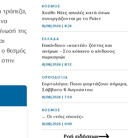
ΚΟΣΜΟΣ
η τράπεζα,
Χούθι: Νέες απειλές κατά όσων
συνεργάζονται με το Ριάντ
 να
8|08|2026 | 8:24
ίνωσή της
ΕΛΛΑΔΑ
αι
Επικίνδυνο «κοκτέιλ» ζέστης και
ι ο θεσμός
ανέμων – Στο κόκκινο ο κίνδυνος
πυρκαγιών
 στην
8|08|2026 | 8:12
ΟΡΘΟΔΟΞΙΑ
Εορτολόγιο: Ποιοι γιορτάζουν σήμερα,
Σάββατο 8 Αυγούστου
8|08|2026 | 7:50
ΚΟΣΜΟΣ
… Οι «νέες εποχές»
8|08|2026 | 0:00
Ροή ειδήσεων
ΟΡΘΟΔΟΞΙΑ