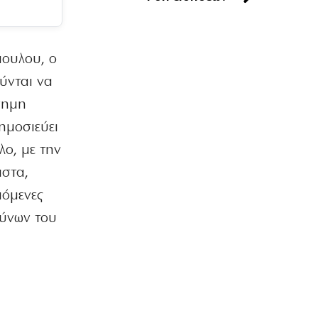
Γιατί η Εκκλησία δε μιλά για τον
θάνατο της Παναγίας;
7|08|2026 | 23:50
πουλου, ο
ΟΙΚΟΝΟΜΙΑ
ύνται να
Ελληνικές scale-ups: Υψηλή αισιοδοξία,
αλλά «φρένο» στις προσλήψεις
ίσημη
7|08|2026 | 23:40
ημοσιεύει
λο, με την
ΑΘΛΗΤΙΚΑ
Το πρόγραμμα του β’ προκριματικού
ιστα,
του Κυπέλλου Ελλάδας
πόμενες
7|08|2026 | 23:30
θύνων του
ΚΟΣΜΟΣ
«Μπλόκο» από το Εφετείο στην
κατασκευή της αίθουσας χορού στον
Λευκό Οίκο
7|08|2026 | 23:20
ΕΛΛΑΔΑ