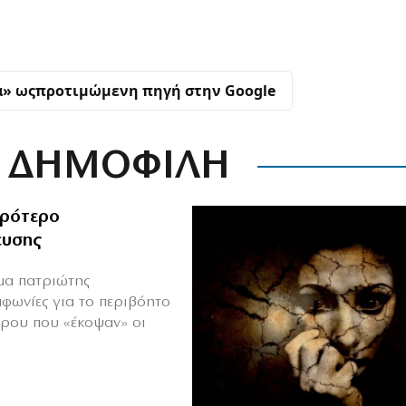
α» ως
προτιμώμενη πηγή στην Google
ΔΗΜΟΦΙΛΗ
ιρότερο
ευσης
ιμα πατριώτης
μφωνίες για το περιβόητο
πρου που «έκοψαν» οι