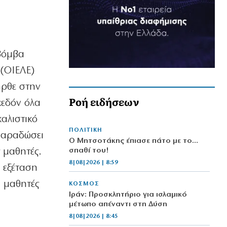
-βόμβα
 (ΟΙΕΛΕ)
ήρθε στην
Ροή ειδήσεων
χεδόν όλα
αλιστικό
ΠΟΛΙΤΙΚΗ
 παραδώσει
Ο Μητσοτάκης έπιασε πάτο με το…
 μαθητές.
σπαθί του!
8|08|2026 | 8:59
ν εξέταση
ι μαθητές
ΚΟΣΜΟΣ
Ιράν: Προσκλητήριο για ισλαμικό
μέτωπο απέναντι στη Δύση
8|08|2026 | 8:45