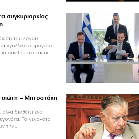
α συγκυριαρχίας
η
άκιση του έργου
και «γαλλική σφραγίδα
υπα συνθήματα και σε
ιτσιώτη – Μητσοτάκη
 αλλά διαθέτει ένα
γεγονότα. Τα γεγονότα
ν την...