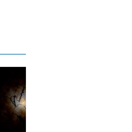
Κάρτα Αγρότη: Ενεργοποιείται
ψηφιακά από τις 28 Αυγούστου
7|08|2026 | 23:10
ΠΟΛΙΤΙΣΜΟΣ
Τα χάλκινα του Μάρκοβιτς
ξεσηκώνουν την Ιερισσό
7|08|2026 | 23:00
ΕΛΛΑΔΑ
Σύλληψη τριών ατόμων για εισαγωγή
και διακίνηση 18 κιλών SKUNK
7|08|2026 | 22:50
ΟΙΚΟΝΟΜΙΑ
Γιατί η Ευρώπη παραμένει ευάλωτη στο
φυσικό αέριο
7|08|2026 | 22:40
ΕΛΛΑΔΑ
Πτήση Ryanair: Νέα δεδομένα και