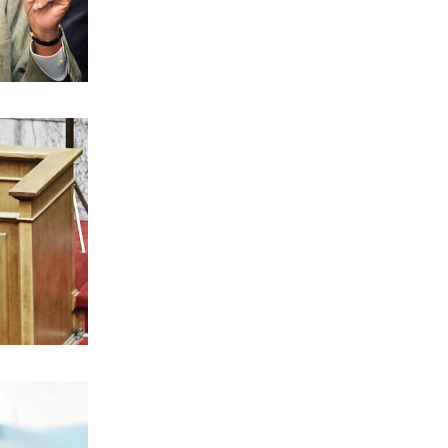
Ολυμπιακός: Έγινε «ερυθρολεύκος» ο
γιος του Ζιοβάνι
7|08|2026 | 22:10
ΕΛΛΑΔΑ
Μαρούσι: Συνελήφθη 35χρονος με
ναρκωτικά σε προαύλιο σχολείου
7|08|2026 | 21:50
ΟΙΚΟΝΟΜΙΑ
«Χαστούκι» ΟΟΣΑ στην κυβέρνηση:
Τελευταία η Ελλάδα στο εισόδημα
7|08|2026 | 21:40
ΕΛΛΑΔΑ
Πάνω από 1.500 έλεγχοι σε 300
παραλίες – Χαλκιδική: Ρεκόρ
αυθαιρεσιών!
7|08|2026 | 21:40
ΠΑΡΑΠΟΛΙΤΙΚΑ
Μεταναστευτικό, φωτιές και