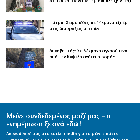
Αττική και Πανεπιστημιούπολη (βίντεο)
Πάτρα: Χειροπέδες σε 14χρονο εξπέρ
στις διαρρήξεις σπιτιών
Λυκαβηττός: Σε 57χρονη αγνοούμενη
από την Κυψέλη ανήκει η σορός
Μείνε συνδεδεμένος μαζί μας – η
ενημέρωση ξεκινά εδώ!
Ακολούθησέ μας στα social media για να μένεις πάντα
ενημερωμένος με τις τελευταίες ειδήσεις, αποκαλύψεις και