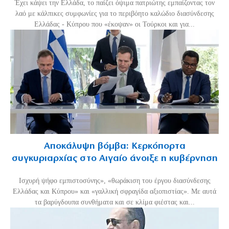
Έχει κάψει την Ελλάδα, το παίζει όψιμα πατριώτης εμπαίζοντας τον
λαό με κάλπικες συμφωνίες για το περιβόητο καλώδιο διασύνδεσης
Ελλάδας - Κύπρου που «έκοψαν» οι Τούρκοι και για...
Αποκάλυψη βόμβα: Κερκόπορτα
συγκυριαρχίας στο Αιγαίο άνοιξε η κυβέρνηση
Ισχυρή ψήφο εμπιστοσύνης», «θωράκιση του έργου διασύνδεσης
Ελλάδας και Κύπρου» και «γαλλική σφραγίδα αξιοπιστίας». Με αυτά
τα βαρύγδουπα συνθήματα και σε κλίμα φιέστας και...