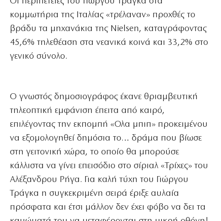
Οι περιπέτειες του Γιώργου Τράγκα στα
κομμωτήρια της Ιταλίας «τρέλαναν» προχθές το
βράδυ τα μηχανάκια της Nielsen, καταγράφοντας
45,6% τηλεθέαση στα νεανικά κοινά και 33,2% στο
γενικό σύνολο.
Ο γνωστός δημοσιογράφος έκανε θριαμβευτική
τηλεοπτική εμφάνιση έπειτα από καιρό,
επιλέγοντας την εκπομπή «Ολα μπιπ» προκειμένου
να εξομολογηθεί δημόσια το… δράμα που βίωσε
στη γειτονική χώρα, το οποίο θα μπορούσε
κάλλιστα να γίνει επεισόδιο στο σίριαλ «Τρίχες» του
Αλέξανδρου Ρήγα. Για καλή τύχη του Γιώργου
Τράγκα η συγκεκριμένη σειρά έριξε αυλαία
πρόσφατα και έτσι μάλλον δεν έχει φόβο να δει τα