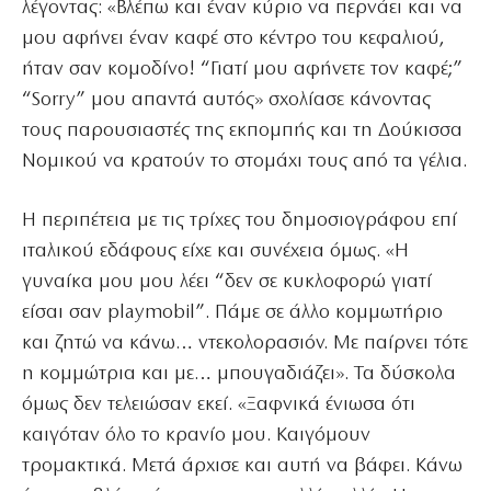
λέγοντας: «Βλέπω και έναν κύριο να περνάει και να
μου αφήνει έναν καφέ στο κέντρο του κεφαλιού,
ήταν σαν κομοδίνο! “Γιατί μου αφήνετε τον καφέ;”
“Sorry” μου απαντά αυτός» σχολίασε κάνοντας
τους παρουσιαστές της εκπομπής και τη Δούκισσα
Νομικού να κρατούν το στομάχι τους από τα γέλια.
Η περιπέτεια με τις τρίχες του δημοσιογράφου επί
ιταλικού εδάφους είχε και συνέχεια όμως. «Η
γυναίκα μου μου λέει “δεν σε κυκλοφορώ γιατί
είσαι σαν playmobil”. Πάμε σε άλλο κομμωτήριο
και ζητώ να κάνω… ντεκολορασιόν. Με παίρνει τότε
η κομμώτρια και με… μπουγαδιάζει». Τα δύσκολα
όμως δεν τελειώσαν εκεί. «Ξαφνικά ένιωσα ότι
καιγόταν όλο το κρανίο μου. Καιγόμουν
τρομακτικά. Μετά άρχισε και αυτή να βάφει. Κάνω