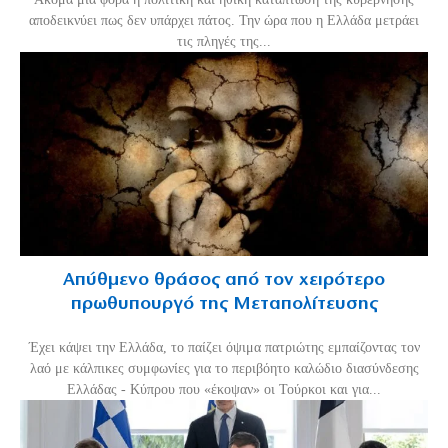
αποδεικνύει πως δεν υπάρχει πάτος. Την ώρα που η Ελλάδα μετράει
τις πληγές της...
Απύθμενο θράσος από τον χειρότερο
πρωθυπουργό της Μεταπολίτευσης
Έχει κάψει την Ελλάδα, το παίζει όψιμα πατριώτης εμπαίζοντας τον
λαό με κάλπικες συμφωνίες για το περιβόητο καλώδιο διασύνδεσης
Ελλάδας - Κύπρου που «έκοψαν» οι Τούρκοι και για...