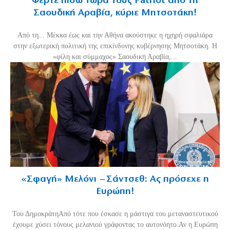
Φέρτε πίσω τώρα τους Patriot από τη
Σαουδική Αραβία, κύριε Μητσοτάκη!
Από τη... Μέκκα έως και την Αθήνα ακούστηκε η ηχηρή σφαλιάρα
στην εξωτερική πολιτική της επικίνδυνης κυβέρνησης Μητσοτάκη. Η
«φίλη και σύμμαχος» Σαουδική Αραβία,...
«Σφαγή» Μελόνι – Σάντσεθ: Ας πρόσεχε η
Ευρώπη!
Του ΔημοκράτηΑπό τότε που έσκασε η μάστιγα του μεταναστευτικού
έχουμε χύσει τόνους μελανιού γράφοντας το αυτονόητο.Αν η Ευρώπη