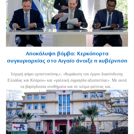
Αποκάλυψη βόμβα: Κερκόπορτα
συγκυριαρχίας στο Αιγαίο άνοιξε η κυβέρνηση
Ισχυρή ψήφο εμπιστοσύνης», «θωράκιση του έργου διασύνδεσης
Ελλάδας και Κύπρου» και «γαλλική σφραγίδα αξιοπιστίας». Με αυτά
τα βαρύγδουπα συνθήματα και σε κλίμα φιέστας και...