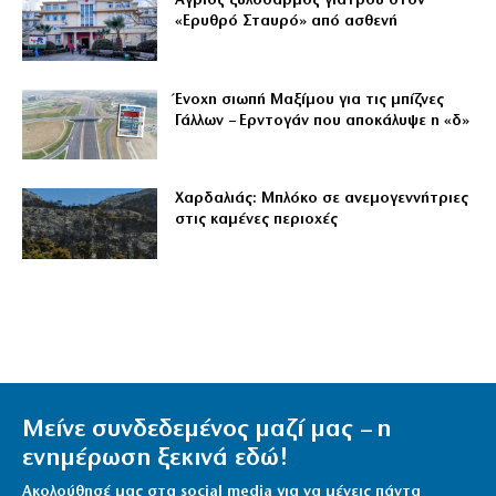
Άγριος ξυλοδαρμός γιατρού στον
«Ερυθρό Σταυρό» από ασθενή
Ένοχη σιωπή Μαξίμου για τις μπίζνες
Γάλλων – Ερντογάν που αποκάλυψε η «δ»
Χαρδαλιάς: Μπλόκο σε ανεμογεννήτριες
στις καμένες περιοχές
Μείνε συνδεδεμένος μαζί μας – η
ενημέρωση ξεκινά εδώ!
Ακολούθησέ μας στα social media για να μένεις πάντα