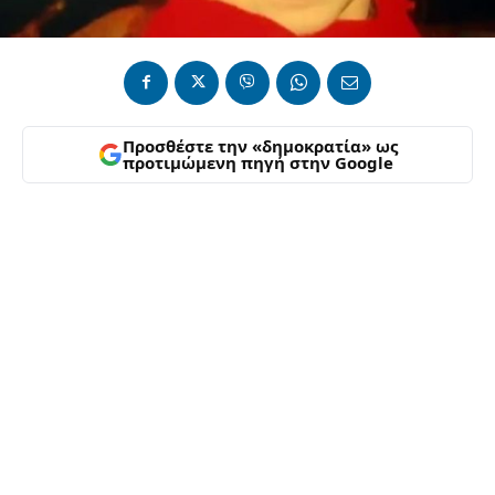
Προσθέστε την «δημοκρατία» ως
προτιμώμενη πηγή στην Google