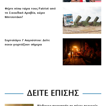
Φέρτε πίσω τώρα τους Patriot από
τη Σαουδική Αραβία, κύριε
Μητσοτάκη!
Εορτολόγιο 7 Αυγούστου: Δείτε
ποιοι γιορτάζουν σήμερα
ΔΕΙΤΕ ΕΠΙΣΗΣ