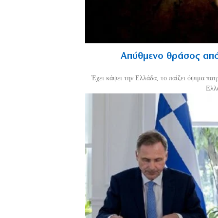
Απύθμενο θράσος από
Έχει κάψει την Ελλάδα, το παίζει όψιμα πατ
Ελλά