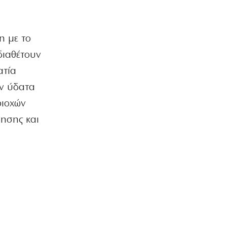
η με το
διαθέτουν
ατία
υν ύδατα
ριοχών
βησης και