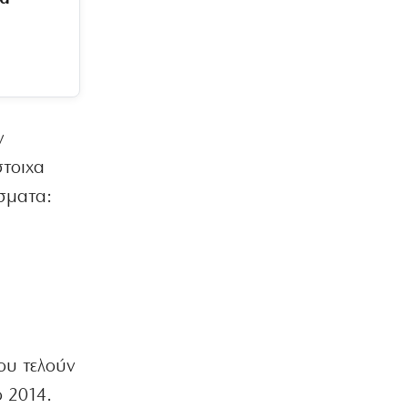
ν
στοιχα
άσματα:
ου τελούν
ο 2014.