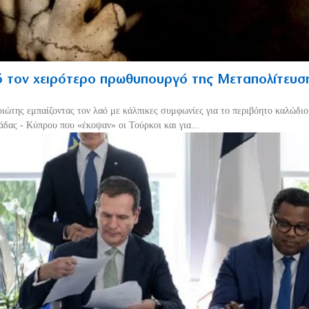
 τον χειρότερο πρωθυπουργό της Μεταπολίτευσ
ριώτης εμπαίζοντας τον λαό με κάλπικες συμφωνίες για το περιβόητο καλώδι
δας - Κύπρου που «έκοψαν» οι Τούρκοι και για...