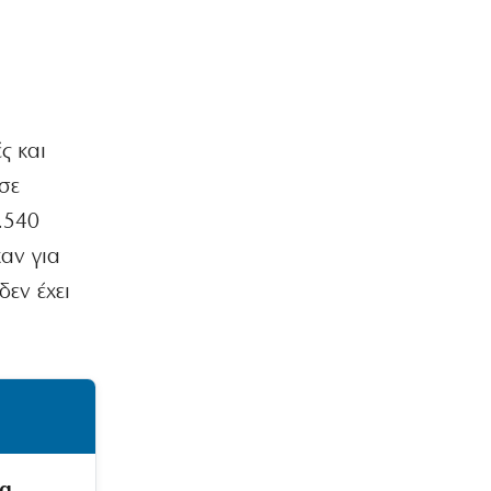
ς και
σε
.540
αν για
εν έχει
μα