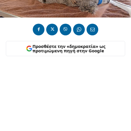
Προσθέστε την «δημοκρατία» ως
προτιμώμενη πηγή στην Google