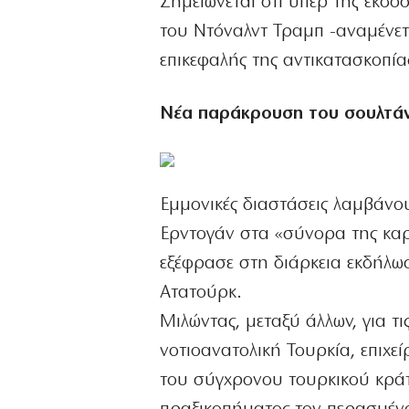
Σημειώνεται ότι υπέρ της έκδο
του Ντόναλντ Τραμπ -αναμένετ
επικεφαλής της αντικατασκοπί
Νέα παράκρουση του σουλτάν
Εμμονικές διαστάσεις λαμβάνου
Ερντογάν στα «σύνορα της καρ
εξέφρασε στη διάρκεια εκδήλω
Ατατούρκ.
Μιλώντας, μεταξύ άλλων, για τι
νοτιοανατολική Τουρκία, επιχεί
του σύγχρονου τουρκικού κράτ