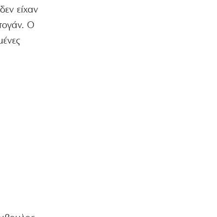
δεν είχαν
ΑΘΛΗΤΙΚΑ
ΠΑΟΚ: Με αλλαγές στη ρεβάνς με την
τογάν. Ο
Αντερλεχτ για την ανατροπή
μένες
8|08|2026 | 10:30
ΟΙΚΟΝΟΜΙΑ
Οι πληρωμές από τον e-ΕΦΚΑ και τη
ΔΥΠΑ έως τις 14 Αυγούστου
8|08|2026 | 10:16
ΑΘΛΗΤΙΚΑ
Προκρίνονται και οι τρεις αν
«ματώσουν»!
8|08|2026 | 10:00
ΕΛΛΑΔΑ
Μυστράς: «Δεν είχε οικονομικό
κίνητρο ο 55χρονος με τον
καταψύκτη» – (βίντεο)
8|08|2026 | 9:57