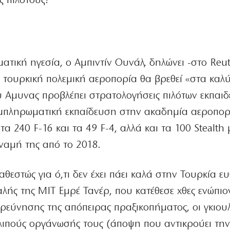
 πιλότους!
ατική ηγεσία, ο Αμπιντίν Ουνάλ, δηλώνει -στο Reut
η τουρκική πολεμική αεροπορία θα βρεθεί «στα καλ
ου Αμυνας προβλέπει στρατολογήσεις πιλότων εκπαι
συμπληρωματική εκπαίδευση στην ακαδημία αεροπορ
α 240 F-16 και τα 49 F-4, αλλά και τα 100 Stealth
ναμή της από το 2018.
θεστώς για ό,τι δεν έχει πάει καλά στην Τουρκία ε
αλής της ΜΙΤ Εμρέ Τανέρ, που κατέθεσε χθες ενώπιο
ερεύνησης της απόπειρας πραξικοπήματος, οι γκιουλ
λλιπούς οργάνωσής τους (άποψη που αντικρούει τη