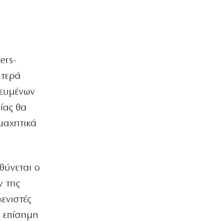
ΑΘΛΗΤΙΚΑ
Ηλιόπουλος σε Μάγερ: «Βλέπω το
βλέμμα της τίγρης στα μάτια σου»
8|08|2026 | 11:30
ers-
ΠΟΛΙΤΙΚΗ
ύτερά
Ο Μητσοτάκης έπιασε πάτο με το…
σπαθί του!
δευμένων
8|08|2026 | 11:29
ίας θα
ΕΛΛΑΔΑ
 μαχητικά
Χαρδαλιάς: Μπλόκο σε
ανεμογεννήτριες στις καμένες
περιοχές
8|08|2026 | 11:15
υθύνεται ο
ΑΘΛΗΤΙΚΑ
ν της
Ο Ολυμπιακός αρχίζει συνεργασία με
ενιστές
τον Ζοφρέ Μονκαντά
8|08|2026 | 11:00
ν επίσημη