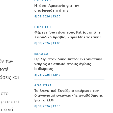
ΠΟΛΙΤΙΚΗ
Ντόρα: Αμηχανία για την
υποψηφιότητά της
8|08|2026 | 13:30
ΠΟΛΙΤΙΚΗ
Φέρτε πίσω τώρα τους Patriot από τη
Σαουδική Αραβία, κύριε Μητσοτάκη!
8|08|2026 | 13:00
ΕΛΛΑΔΑ
Θρίλερ στον Λυκαβηττό: Εντοπίστηκε
ών των
νεκρός σε σπηλιά στους Αγίους
ποτέ
Ισιδώρους
8|08|2026 | 12:49
σεις και
ΑΘΛΗΤΙΚΑ
Το Ελεγκτικό Συνέδριο ακύρωσε τον
 στο
διαγωνισμό ενεργειακής αναβάθμισης
για το ΣΕΦ
ρατευτεί
8|08|2026 | 12:30
α κενά