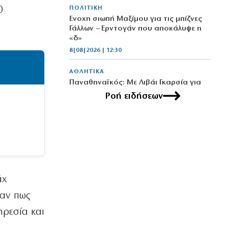
0
ΠΟΛΙΤΙΚΗ
Ένοχη σιωπή Μαξίμου για τις μπίζνες
Γάλλων – Ερντογάν που αποκάλυψε η
«δ»
8|08|2026 | 12:30
ΑΘΛΗΤΙΚΑ
Παναθηναϊκός: Με Λιβάι Γκαρσία για
την πρόκριση στη Σόφια
Ροή ειδήσεων
8|08|2026 | 12:05
ΠΟΛΙΤΙΚΗ
Σταύρος Παπασταύρου: Η πιο
σκανδαλώδης από όλες τις αποστολές
του
8|08|2026 | 12:00
άχ
ΠΟΛΙΤΙΚΗ
ταν πως
Τουρκική πρόκληση: Αμφισβητούν την
κυριαρχία των νησιών μας
ηρεσία και
8|08|2026 | 11:45