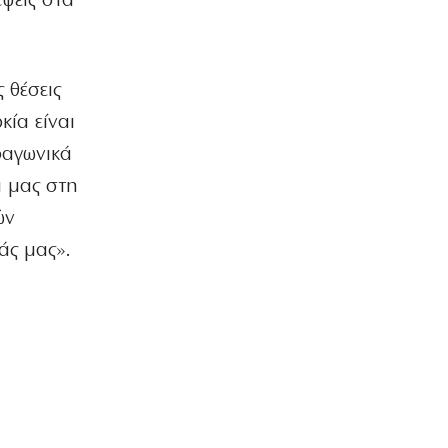
έψεις στα
Χούθι: Νέες απειλές κατά όσων
συνεργάζονται με το Ριάντ
8|08|2026 | 8:24
 θέσεις
ΕΛΛΑΔΑ
κία είναι
Επικίνδυνο «κοκτέιλ» ζέστης και
ανέμων – Στο κόκκινο ο κίνδυνος
ραγωνικά
πυρκαγιών
α μας στη
8|08|2026 | 8:12
ών
ΣΚΙΤΣΑ
άς μας».
Το σκίτσο της «δημοκρατίας»
08/08/2026
8|08|2026 | 8:00
ΟΡΘΟΔΟΞΙΑ
Εορτολόγιο: Ποιοι γιορτάζουν σήμερα,
Σάββατο 8 Αυγούστου
8|08|2026 | 7:50
ΚΟΣΜΟΣ