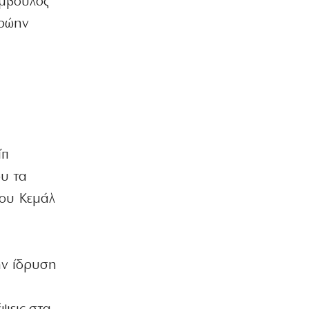
ύμβουλος
Η ΘΕΣΗ ΜΑΣ
πρώην
Η πικρή αλήθεια της τσέπης κόντρα
στην κυβερνητική προπαγάνδα
8|08|2026 | 9:30
ΕΛΛΑΔΑ
Σκιάθος: Καταδίκη 39χρονης που
μέθυσε μαζί με την ανήλικη κόρη της
8|08|2026 | 9:25
ίπ
ΕΛΛΑΔΑ
Στο κατακόρυφο η αυγουστιάτικη
ου τα
έξοδος: «Βουλιάζουν» τα λιμάνια
του Κεμάλ
8|08|2026 | 9:00
ΚΟΣΜΟΣ
Ιράν: Προσκλητήριο για ισλαμικό
μέτωπο απέναντι στη Δύση
την ίδρυση
8|08|2026 | 8:45
α
ΚΟΣΜΟΣ