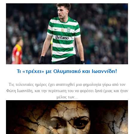
Τι «τρέχει» με Ολυμπιακό και Ιωαννίδη!
Τις τελευταίες ημέρες έχει αναπτυχθεί μια φημολογία γύρω από τον
Φώτη Ιωαννίδη, και την περίπτωση του να φορέσει ξανά (μιας και ήταν
μέλος των...