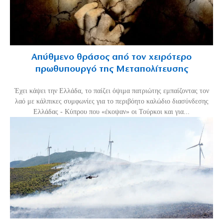
Απύθμενο θράσος από τον χειρότερο
πρωθυπουργό της Μεταπολίτευσης
Έχει κάψει την Ελλάδα, το παίζει όψιμα πατριώτης εμπαίζοντας τον
λαό με κάλπικες συμφωνίες για το περιβόητο καλώδιο διασύνδεσης
Ελλάδας - Κύπρου που «έκοψαν» οι Τούρκοι και για...