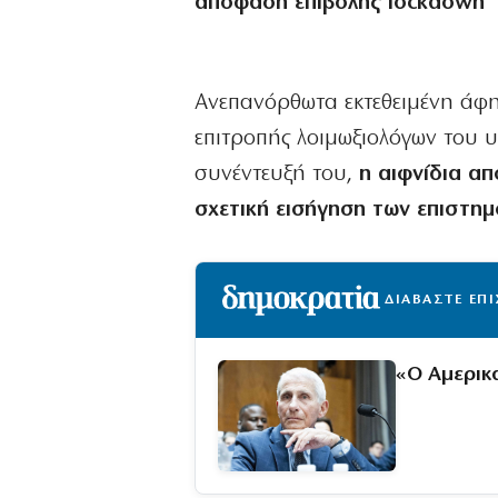
απόφαση επιβολής lockdown
Ανεπανόρθωτα εκτεθειμένη άφη
επιτροπής λοιμωξιολόγων του 
συνέντευξή του,
η αιφνίδια α
σχετική εισήγηση των επιστημ
ΔΙΑΒΑΣΤΕ ΕΠ
«Ο Αμερικ