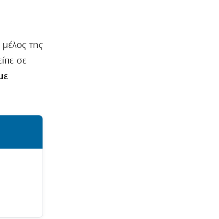
 μέλος της
είπε σε
με