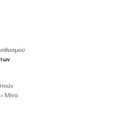
πληθυσμού
 των
στούν
α» Μίνα