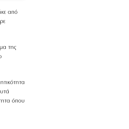
ήκε από
ρε
ύμα της
ο
νητικότητα
αυτά
ότητα όπου