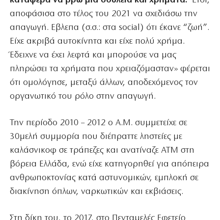
κατάφερα να βρω μια δουλειά και χρήματα.
Έτσι,
αποφάσισα στο τέλος του 2021 να σχεδιάσω την
απαγωγή. Εβλεπα (σ.σ.: στα social) ότι έκανε “ζωή”.
Είχε ακριβά αυτοκίνητα και είχε πολύ χρήμα.
Έδειχνε να έχει λεφτά και μπορούσε να μας
πληρώσει τα χρήματα που χρειαζόμασταν» φέρεται
ότι ομολόγησε, μεταξύ άλλων, αποδεχόμενος τον
οργανωτικό του ρόλο στην απαγωγή.
Την περίοδο 2010 – 2012 ο Α.Μ. συμμετείχε σε
30μελή συμμορία που διέπραττε ληστείες με
καλάσνικοφ σε τράπεζες και ανατίναζε ΑΤΜ στη
βόρεια Ελλάδα, ενώ είχε κατηγορηθεί για απόπειρα
ανθρωποκτονίας κατά αστυνομικών, εμπλοκή σε
διακίνηση όπλων, ναρκωτικών και εκβιάσεις.
Στη δίκη του, το 2017, στο Πενταμελές Εφετείο