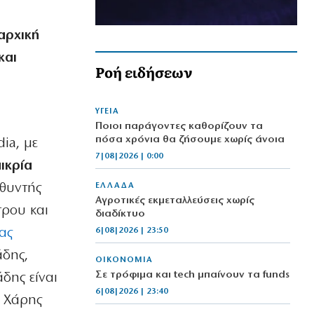
αρχική
και
Ροή ειδήσεων
ΥΓΕΙΑ
Ποιοι παράγοντες καθορίζουν τα
πόσα χρόνια θα ζήσουμε χωρίς άνοια
ia, με
7|08|2026 | 0:00
πικρία
υθυντής
ΕΛΛΑΔΑ
Αγροτικές εκμεταλλεύσεις χωρίς
τρου και
διαδίκτυο
ας
6|08|2026 | 23:50
άδης,
ΟΙΚΟΝΟΜΙΑ
Σε τρόφιμα και tech μπαίνουν τα funds
δης είναι
6|08|2026 | 23:40
ς Χάρης