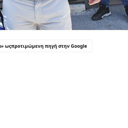
α» ως
προτιμώμενη πηγή στην Google