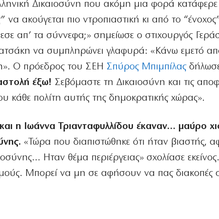
λληνική Δικαιοσύνη που ακόμη μια φορά κατάφερε
 να ακούγεται πιο ντροπιαστική κι από το “ένοχος”
έπεσε απ’ τα σύννεφα;» σημείωσε ο στιχουργός Γερά
νατσάκη να συμπληρώνει γλαφυρά: «Κάνω εμετό απ
νη». Ο πρόεδρος του ΣΕΗ
Σπύρος Μπιμπίλας
δήλωσε
αστολή έξω!
Σεβόμαστε τη Δικαιοσύνη και τις αποφ
ου κάθε πολίτη αυτής της δημοκρατικής χώρας».
και η Ιωάννα Τριανταφυλλίδου έκαναν… μαύρο χι
ύνης.
«Τώρα που διαπιστώθηκε ότι ήταν βιαστής, α
ιοσύνης… Ηταν θέμα περιέργειας» σχολίασε εκείνος
σμούς. Μπορεί να μη σε αφήσουν να πας διακοπές 