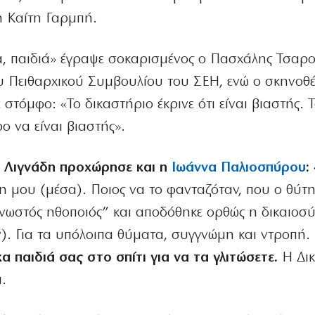
η Καίτη Γαρμπή.
α, παιδιά» έγραψε σοκαρισμένος ο Πασχάλης Τσαρο
 Πειθαρχικού Συμβουλίου του ΣΕΗ, ενώ ο σκηνοθέ
τόμφο: «Το δικαστήριο έκρινε ότι είναι βιαστής. Τ
ρο να είναι βιαστής».
η Λιγνάδη προχώρησε και η
Ιωάννα Παλιοσπύρου
:
η μου (μέσα). Ποιος να το φανταζόταν, που ο θύτη
γνωστός ηθοποιός” και αποδόθηκε ορθώς η δικαιοσ
ν). Για τα υπόλοιπα θύματα, συγγνώμη και ντροπή.
α παιδιά σας στο σπίτι για να τα γλιτώσετε.
Η Δι
.