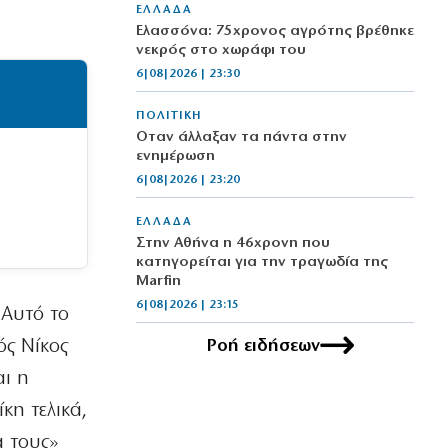
ΕΛΛΑΔΑ
Ελασσόνα: 75χρονος αγρότης βρέθηκε
νεκρός στο χωράφι του
6|08|2026 | 23:30
ΠΟΛΙΤΙΚΗ
Όταν άλλαξαν τα πάντα στην
ενημέρωση
6|08|2026 | 23:20
ΕΛΛΑΔΑ
Στην Αθήνα η 46χρονη που
κατηγορείται για την τραγωδία της
Marfin
6|08|2026 | 23:15
Αυτό το
ός Νίκος
Ροή ειδήσεων
ΟΙΚΟΝΟΜΙΑ
Delivery: Γιατί το αφορολόγητο στα
ι η
φιλοδωρήματα δεν αρκεί – Τι ζητούν οι
διανομείς (βίντεο)
κη τελικά,
6|08|2026 | 23:10
α τους»