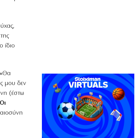
ΑΘΛΗΤΙΚΑ
Ο Ορτέγκα αποχαιρέτησε τον
Ολυμπιακό και υπογράφει στη Ρίβερ
ύχας,
Πλέιτ
6|08|2026 | 23:00
της
ο ίδιο
ΕΛΛΑΔΑ
ΟΛΘ: Νέα επένδυση σε σύγχρονο
εξοπλισμό – 8 νέα Straddle Carriers
στο λιμάνι
6|08|2026 | 22:50
 «
Θα
ς μου δεν
ΑΘΛΗΤΙΚΑ
Όλα για όλα για την ανατροπή ο ΠΑΟΚ
ύνη (έστω
6|08|2026 | 22:47
Οι
ΚΟΣΜΟΣ
καιοσύνη
Ιστορική επίσκεψη Ζελένσκι στη
Σερβία
6|08|2026 | 22:40