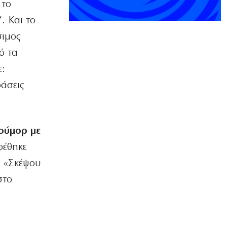
 το
ΠΟΛΙΤΙΣΜΟΣ
. Και το
Αγιον Ορος: Εικαστικό ταξίδι σιωπής
και πίστης
σιμος
6|08|2026 | 22:30
ό τα
ΕΛΛΑΔΑ
:
Χαλκιδική: Νεκρός 69χρονος στην
παραλία Σίβηρη
άσεις
6|08|2026 | 22:25
ΑΘΛΗΤΙΚΑ
UEFA: Διατηρεί το μποϊκοτάζ στα
ούμορ με
Παγκόσμια Κύπελλα
φέθηκε
6|08|2026 | 22:20
. «Σκέψου
ΟΙΚΟΝΟΜΙΑ
στο
Aκριβαίνει γάλα και φέτα
6|08|2026 | 22:10
ΠΟΛΙΤΙΣΜΟΣ
Επίδαυρος: Η «Μήδεια» συναντά την…