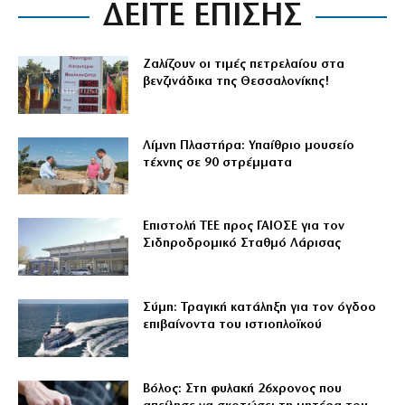
ΔΕΙΤΕ ΕΠΙΣΗΣ
Ζαλίζουν οι τιμές πετρελαίου στα
βενζινάδικα της Θεσσαλονίκης!
Λίμνη Πλαστήρα: Υπαίθριο μουσείο
τέχνης σε 90 στρέμματα
Επιστολή ΤΕΕ προς ΓΑΙΟΣΕ για τον
Σιδηροδρομικό Σταθμό Λάρισας
Σύμη: Τραγική κατάληξη για τον όγδοο
επιβαίνοντα του ιστιοπλοϊκού
Βόλος: Στη φυλακή 26χρονος που