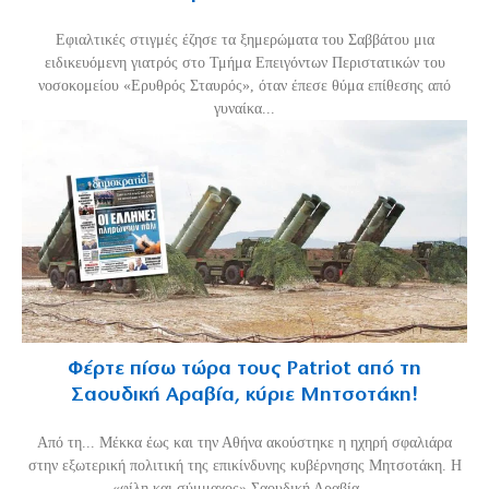
Εφιαλτικές στιγμές έζησε τα ξημερώματα του Σαββάτου μια
ειδικευόμενη γιατρός στο Τμήμα Επειγόντων Περιστατικών του
νοσοκομείου «Ερυθρός Σταυρός», όταν έπεσε θύμα επίθεσης από
γυναίκα...
Φέρτε πίσω τώρα τους Patriot από τη
Σαουδική Αραβία, κύριε Μητσοτάκη!
Από τη... Μέκκα έως και την Αθήνα ακούστηκε η ηχηρή σφαλιάρα
στην εξωτερική πολιτική της επικίνδυνης κυβέρνησης Μητσοτάκη. Η
«φίλη και σύμμαχος» Σαουδική Αραβία,...