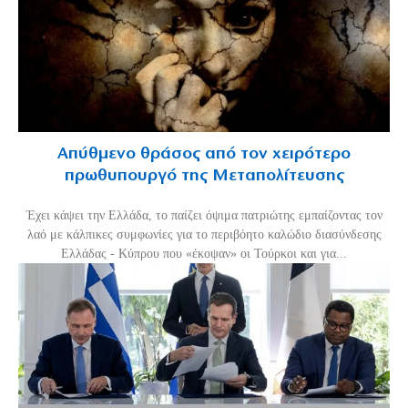
Απύθμενο θράσος από τον χειρότερο
πρωθυπουργό της Μεταπολίτευσης
Έχει κάψει την Ελλάδα, το παίζει όψιμα πατριώτης εμπαίζοντας τον
λαό με κάλπικες συμφωνίες για το περιβόητο καλώδιο διασύνδεσης
Ελλάδας - Κύπρου που «έκοψαν» οι Τούρκοι και για...