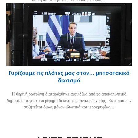
Γυρίζουμε τις πλάτες μας στον… μητσοτακικό
διχασμό
Η θερινή ραστώνη διαταράχθηκε αιφνιδίως από το αποκαλυπτικό
δημοσίευμα για το περίφημο δείπνο της συγκυβέρνησης. Κάτι που δεν
συζητείται όμως μόνον ιδιωτικά και ιεροκρυφίως...