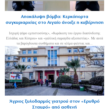
Αποκάλυψη βόμβα: Κερκόπορτα
συγκυριαρχίας στο Αιγαίο άνοιξε η κυβέρνηση
Ισχυρή ψήφο εμπιστοσύνης», «θωράκιση του έργου διασύνδεσης
Ελλάδας και Κύπρου» και «γαλλική σφραγίδα αξιοπιστίας». Με αυτά
τα βαρύγδουπα συνθήματα και σε κλίμα φιέστας και...
Άγριος ξυλοδαρμός γιατρού στον «Ερυθρό
Σταυρό» από ασθενή