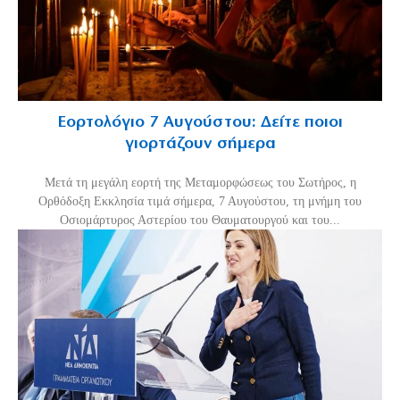
Εορτολόγιο 7 Αυγούστου: Δείτε ποιοι
γιορτάζουν σήμερα
Μετά τη μεγάλη εορτή της Μεταμορφώσεως του Σωτήρος, η
Ορθόδοξη Εκκλησία τιμά σήμερα, 7 Αυγούστου, τη μνήμη του
Οσιομάρτυρος Αστερίου του Θαυματουργού και του...