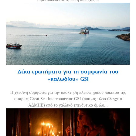
Δέκα ερωτήματα για τη συμφωνία του
«καλωδίου» GSI
Η χθεσινή συμφωνία για την απόκτηση πλειοψηφικού πακέτου της
εταιρίας Great Sea Interconnector-GSI (που ως τώρα ήλεγχε ο
ΑΔΜΗΕ) από το γαλλικό επενδυτικό όμιλο...