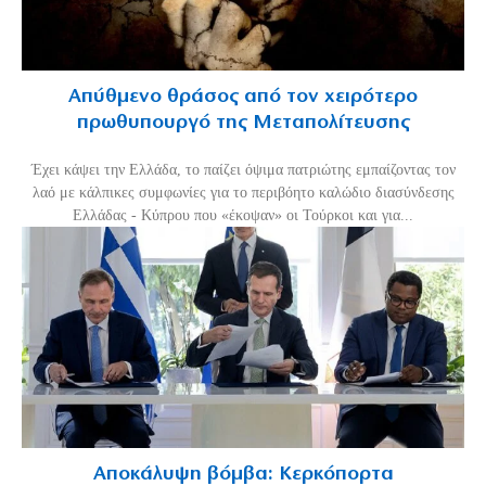
Απύθμενο θράσος από τον χειρότερο
πρωθυπουργό της Μεταπολίτευσης
Έχει κάψει την Ελλάδα, το παίζει όψιμα πατριώτης εμπαίζοντας τον
λαό με κάλπικες συμφωνίες για το περιβόητο καλώδιο διασύνδεσης
Ελλάδας - Κύπρου που «έκοψαν» οι Τούρκοι και για...
Αποκάλυψη βόμβα: Κερκόπορτα