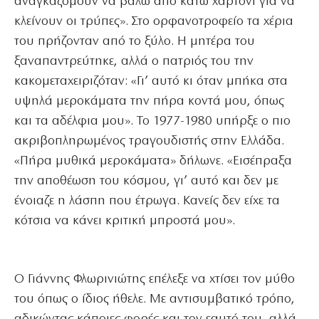
αναγκαζόμουν να βάλω από κάτω χαρτόνι για να
κλείνουν οι τρύπες». Στο ορφανοτροφείο τα χέρια
του πρήζονταν από το ξύλο. Η μητέρα του
ξαναπαντρεύτηκε, αλλά ο πατριός του την
κακομεταχειριζόταν: «Γι’ αυτό κι όταν μπήκα στα
υψηλά μεροκάματα την πήρα κοντά μου, όπως
και τα αδέλφια μου». Το 1977-1980 υπήρξε ο πιο
ακριβοπληρωμένος τραγουδιστής στην Ελλάδα.
«Πήρα μυθικά μεροκάματα» δήλωνε. «Εισέπραξα
την αποθέωση του κόσμου, γι’ αυτό και δεν με
ένοιαζε η λάσπη που έτρωγα. Κανείς δεν είχε τα
κότσια να κάνει κριτική μπροστά μου».
Ο Γιάννης Φλωρινιώτης επέλεξε να χτίσει τον μύθο
του όπως ο ίδιος ήθελε. Με αντισυμβατικό τρόπο,