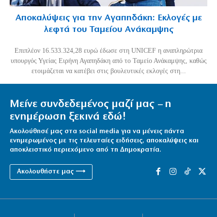
Αποκαλύψεις για την Αγαπηδάκη: Εκλογές με
λεφτά του Ταμείου Ανάκαμψης
Επιπλέον 16.533.324,28 ευρώ έδωσε στη UNICEF η αναπληρώτρια
υπουργός Υγείας Ειρήνη Αγαπηδάκη από το Ταμείο Ανάκαμψης, καθώς
ετοιμάζεται να κατέβει στις βουλευτικές εκλογές στη...
Μείνε συνδεδεμένος μαζί μας – η
ενημέρωση ξεκινά εδώ!
Ακολούθησέ μας στα social media για να μένεις πάντα
ενημερωμένος με τις τελευταίες ειδήσεις, αποκαλύψεις και
αποκλειστικό περιεχόμενο από τη Δημοκρατία.
Ακολουθήστε μας ⟶