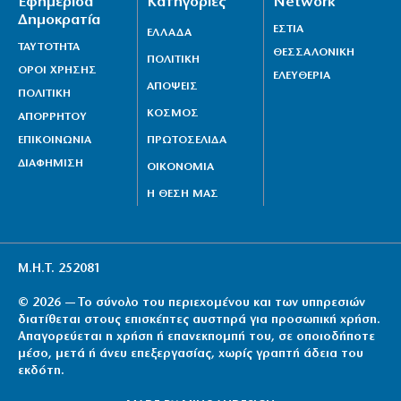
Εφημερίδα
Κατηγορίες
Network
Δημοκρατία
ΕΣΤΙΑ
ΕΛΛΑΔΑ
ΤΑΥΤΟΤΗΤΑ
ΘΕΣΣΑΛΟΝΙΚΗ
ΠΟΛΙΤΙΚΗ
ΟΡΟΙ ΧΡΗΣΗΣ
ΕΛΕΥΘΕΡΙΑ
ΑΠΟΨΕΙΣ
ΠΟΛΙΤΙΚΗ
ΚΟΣΜΟΣ
ΑΠΟΡΡΗΤΟΥ
ΕΠΙΚΟΙΝΩΝΙΑ
ΠΡΩΤΟΣΕΛΙΔΑ
ΔΙΑΦΗΜΙΣΗ
ΟΙΚΟΝΟΜΙΑ
Η ΘΕΣΗ ΜΑΣ
Μ.Η.Τ. 252081
© 2026 — Το σύνολο του περιεχομένου και των υπηρεσιών
διατίθεται στους επισκέπτες αυστηρά για προσωπική χρήση.
Απαγορεύεται η χρήση ή επανεκπομπή του, σε οποιοδήποτε
μέσο, μετά ή άνευ επεξεργασίας, χωρίς γραπτή άδεια του
εκδότη.