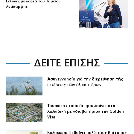
Εκλογές με λεφτά του Ταμείου
Ανάκαμψης
ΔΕΙΤΕ ΕΠΙΣΗΣ
Ἀσυνεννοησία γιά τήν διερεύνηση τῆς
πτώσεως τῶν ἑλικοπτέρων
Τουρκική εταιρεία προελαύνει στη
Χαλκιδική με «διαβατήριο» την Golden
Visa
Καλοχώρι: Πεθαίνει πολύτιμος βιότοπος