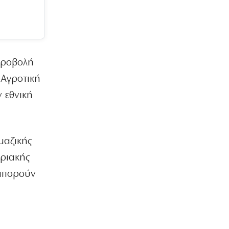
ΠΟΛΙΤΙΚΗ
Ο Μητσοτάκης έπιασε πάτο με το…
σπαθί του!
8|08|2026 | 8:59
 προβολή
ΚΟΣΜΟΣ
 Αγροτική
Ιράν: Προσκλητήριο για ισλαμικό
μέτωπο απέναντι στη Δύση
 εθνική
8|08|2026 | 8:45
ΚΟΣΜΟΣ
Χούθι: Νέες απειλές κατά όσων
μαζικής
συνεργάζονται με το Ριάντ
οριακής
8|08|2026 | 8:24
 μπορούν
ΕΛΛΑΔΑ
Επικίνδυνο «κοκτέιλ» ζέστης και
ανέμων – Στο κόκκινο ο κίνδυνος
πυρκαγιών
8|08|2026 | 8:12