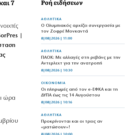
και 7
Ροή ειδήσεων
ΑΘΛΗΤΙΚΑ
νοιχτές
Ο Ολυμπιακός αρχίζει συνεργασία με
τον Ζοφρέ Μονκαντά
orPres |
8|08|2026 | 11:00
άσταση
ΑΘΛΗΤΙΚΑ
ας
ΠΑΟΚ: Με αλλαγές στη ρεβάνς με την
Αντερλεχτ για την ανατροπή
8|08|2026 | 10:30
ΟΙΚΟΝΟΜΙΑ
Οι πληρωμές από τον e-ΕΦΚΑ και τη
ΔΥΠΑ έως τις 14 Αυγούστου
αι ώρα
8|08|2026 | 10:16
ΑΘΛΗΤΙΚΑ
εμβρίου
Προκρίνονται και οι τρεις αν
«ματώσουν»!
8|08|2026 | 10:00