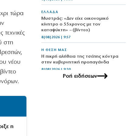
ΕΛΛΑΔΑ
έχρι τώρα
Μυστράς: «Δεν είχε οικονομικό
ων
κίνητρο ο 55χρονος με τον
καταψύκτη» – (βίντεο)
 τεχνικές
8|08|2026 | 9:57
ύ στη
Η ΘΕΣΗ ΜΑΣ
Πρεσπών,
Η πικρή αλήθεια της τσέπης κόντρα
του νέου
στην κυβερνητική προπαγάνδα
8|08|2026 | 9:30
βίντεο
Ροή ειδήσεων
υνόρων.
ΕΛΛΑΔΑ
Σκιάθος: Καταδίκη 39χρονης που
μέθυσε μαζί με την ανήλικη κόρη της
8|08|2026 | 9:25
ΕΛΛΑΔΑ
Στο κατακόρυφο η αυγουστιάτικη
ιξε η
έξοδος: «Βουλιάζουν» τα λιμάνια
8|08|2026 | 9:00