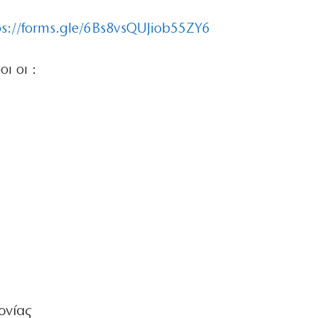
ps://forms.gle/6Bs8vsQUJiob55ZY6
ι οι :
ονίας