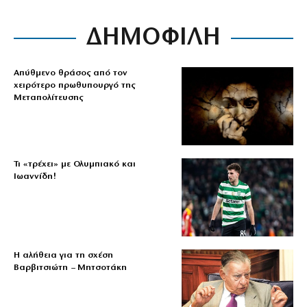
ΔΗΜΟΦΙΛΗ
Απύθμενο θράσος από τον
χειρότερο πρωθυπουργό της
Μεταπολίτευσης
Τι «τρέχει» με Ολυμπιακό και
Ιωαννίδη!
Η αλήθεια για τη σχέση
Βαρβιτσιώτη – Μητσοτάκη