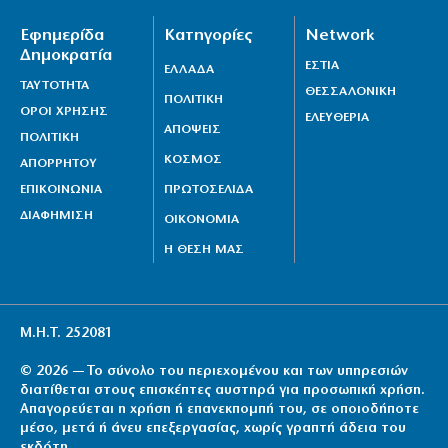
Εφημερίδα
Κατηγορίες
Network
Δημοκρατία
ΕΣΤΙΑ
ΕΛΛΑΔΑ
ΤΑΥΤΟΤΗΤΑ
ΘΕΣΣΑΛΟΝΙΚΗ
ΠΟΛΙΤΙΚΗ
ΟΡΟΙ ΧΡΗΣΗΣ
ΕΛΕΥΘΕΡΙΑ
ΑΠΟΨΕΙΣ
ΠΟΛΙΤΙΚΗ
ΚΟΣΜΟΣ
ΑΠΟΡΡΗΤΟΥ
ΕΠΙΚΟΙΝΩΝΙΑ
ΠΡΩΤΟΣΕΛΙΔΑ
ΔΙΑΦΗΜΙΣΗ
ΟΙΚΟΝΟΜΙΑ
Η ΘΕΣΗ ΜΑΣ
Μ.Η.Τ. 252081
© 2026 — Το σύνολο του περιεχομένου και των υπηρεσιών
διατίθεται στους επισκέπτες αυστηρά για προσωπική χρήση.
Απαγορεύεται η χρήση ή επανεκπομπή του, σε οποιοδήποτε
μέσο, μετά ή άνευ επεξεργασίας, χωρίς γραπτή άδεια του
εκδότη.