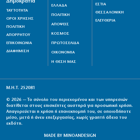
Δημοκρατία
ΕΣΤΙΑ
ΕΛΛΑΔΑ
ΤΑΥΤΟΤΗΤΑ
ΘΕΣΣΑΛΟΝΙΚΗ
ΠΟΛΙΤΙΚΗ
ΟΡΟΙ ΧΡΗΣΗΣ
ΕΛΕΥΘΕΡΙΑ
ΑΠΟΨΕΙΣ
ΠΟΛΙΤΙΚΗ
ΚΟΣΜΟΣ
ΑΠΟΡΡΗΤΟΥ
ΕΠΙΚΟΙΝΩΝΙΑ
ΠΡΩΤΟΣΕΛΙΔΑ
ΔΙΑΦΗΜΙΣΗ
ΟΙΚΟΝΟΜΙΑ
Η ΘΕΣΗ ΜΑΣ
Μ.Η.Τ. 252081
© 2026 — Το σύνολο του περιεχομένου και των υπηρεσιών
διατίθεται στους επισκέπτες αυστηρά για προσωπική χρήση.
Απαγορεύεται η χρήση ή επανεκπομπή του, σε οποιοδήποτε
μέσο, μετά ή άνευ επεξεργασίας, χωρίς γραπτή άδεια του
εκδότη.
MADE BY
MINOANDESIGN