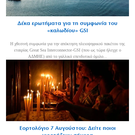
Δέκα ερωτήματα για τη συμφωνία του
«καλωδίου» GSI
Η χθεσινή συμφωνία για την απόκτηση πλειοψηφικού πακέτου της
εταιρίας Great Sea Interconnector-GSI (που ως τώρα ήλεγχε ο
ΑΔΜΗΕ) από το γαλλικό επενδυτικό όμιλο...
Εορτολόγιο 7 Αυγούστου: Δείτε ποιοι