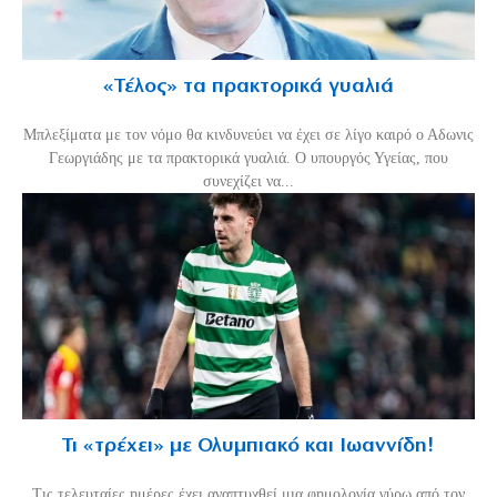
«Τέλος» τα πρακτορικά γυαλιά
Μπλεξίματα με τον νόμο θα κινδυνεύει να έχει σε λίγο καιρό ο Αδωνις
Γεωργιάδης με τα πρακτορικά γυαλιά. Ο υπουργός Υγείας, που
συνεχίζει να...
Τι «τρέχει» με Ολυμπιακό και Ιωαννίδη!
Τις τελευταίες ημέρες έχει αναπτυχθεί μια φημολογία γύρω από τον