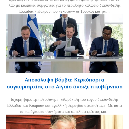
λαό με κάλπικες συμφωνίες για το περιβόητο καλώδιο διασύνδεσης
Ελλάδας - Κύπρου που «έκοψαν» οι Τούρκοι και για...
Αποκάλυψη βόμβα: Κερκόπορτα
συγκυριαρχίας στο Αιγαίο άνοιξε η κυβέρνηση
Ισχυρή ψήφο εμπιστοσύνης», «θωράκιση του έργου διασύνδεσης
Ελλάδας και Κύπρου» και «γαλλική σφραγίδα αξιοπιστίας». Με αυτά
τα βαρύγδουπα συνθήματα και σε κλίμα φιέστας και...