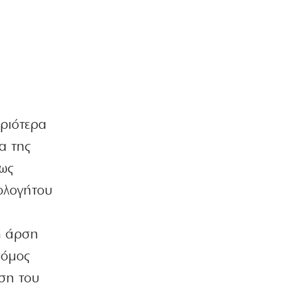
«Δάκρυα» και… χαμόγελα στην κηδεία
Βαρβιτσιώτη
5|08|2026 | 22:06
ΠΟΛΙΤΙΣΜΟΣ
Ο Παύλος Μελάς επιστρέφει στη μνήμη
της Καστοριάς
5|08|2026 | 22:00
υριότερα
ΕΛΛΑΔΑ
α της
Πύργος ελέγχου ή Αστυνομία;
 ως
5|08|2026 | 21:50
ολογήτου
ΑΠΟΨΕΙΣ
ν
«Οικονομική άμυνα» της Ε.Ε. σε ΗΠΑ –
Κίνα
η άρση
5|08|2026 | 21:49
νόμος
ΟΙΚΟΝΟΜΙΑ
ωση του
Ακριβότερες οι νέες συνδέσεις για το
ρεύμα