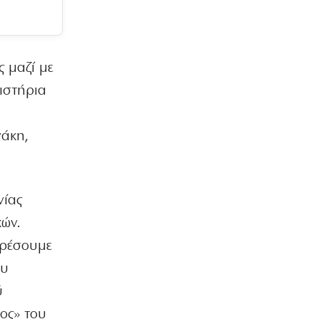
5|08|2026 | 23:00
ΕΛΛΑΔΑ
Σύμη: Τραγική κατάληξη για τον
 μαζί με
όγδοο επιβαίνοντα του ιστιοπλοϊκού
ιστήρια
5|08|2026 | 22:55
ΕΛΛΑΔΑ
νάκη,
Βόλος: Στη φυλακή 26χρονος που
απείλησε να σκοτώσει τη μητέρα του
5|08|2026 | 22:50
ΟΙΚΟΝΟΜΙΑ
νίας
Κακουργηματική φοροδιαφυγή κρύβει
κών.
η πώληση δανείων σε funds
5|08|2026 | 22:40
ορέσουμε
ου
ΠΟΛΙΤΙΣΜΟΣ
Το «Ονειρικό» ανοίγει τις πύλες του
ύ
5|08|2026 | 22:30
ος» του