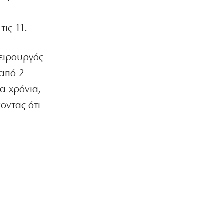
ΚΟΣΜΟΣ
Νέα επίθεση των Χούθι σε
ις 11.
σαουδαραβικό δεξαμενόπλοιο
5|08|2026 | 22:25
χειρουργός
ΕΛΛΑΔΑ
 από 2
Αυτόφωρο για γνωστό τράπερ – Με
182 χλμ/ώρα στην ΠΑΘΕ, τι ισχυρίζεται
σα χρόνια,
5|08|2026 | 22:20
νοντας ότι
Η ΘΕΣΗ ΜΑΣ
Μαζικές «ελληνοποιήσεις», ταχύς
αφελληνισμός
5|08|2026 | 22:15
ΠΟΛΙΤΙΚΗ
Μπελέρης: Πρόταση για νέο
ευρωπαϊκό ταμείο
5|08|2026 | 22:10
ΠΑΡΑΠΟΛΙΤΙΚΑ