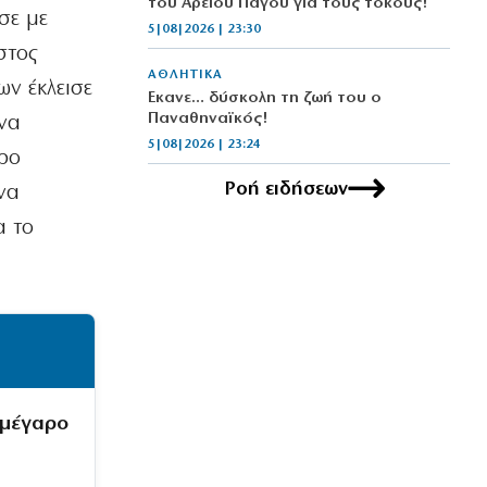
του Αρείου Πάγου για τους τόκους!
σε με
5|08|2026 | 23:30
στος
ΑΘΛΗΤΙΚΑ
ν έκλεισε
Έκανε… δύσκολη τη ζωή του ο
Παναθηναϊκός!
 να
5|08|2026 | 23:24
ρο
Ροή ειδήσεων
να
ΕΛΛΑΔΑ
Επιστολή ΤΕΕ προς ΓΑΙΟΣΕ για τον
α το
Σιδηροδρομικό Σταθμό Λάρισας
5|08|2026 | 23:20
ΚΟΣΜΟΣ
Τουρκία: Κατατέθηκε ν/σ για
τερματισμό της σύγκρουσης με τους
Κούρδους
5|08|2026 | 23:10
 μέγαρο
ΟΙΚΟΝΟΜΙΑ
«Θερμό» φθινόπωρο στο πεδίο των
πλειστηριασμών