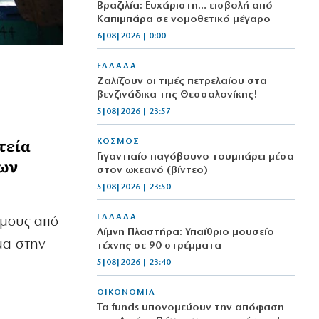
Βραζιλία: Ευχάριστη… εισβολή από
Καπιμπάρα σε νομοθετικό μέγαρο
6|08|2026 | 0:00
ΕΛΛΑΔΑ
Ζαλίζουν οι τιμές πετρελαίου στα
βενζινάδικα της Θεσσαλονίκης!
5|08|2026 | 23:57
τεία
ΚΟΣΜΟΣ
Γιγαντιαίο παγόβουνο τουμπάρει μέσα
των
στον ωκεανό (βίντεο)
5|08|2026 | 23:50
ΕΛΛΑΔΑ
όμους από
Λίμνη Πλαστήρα: Υπαίθριο μουσείο
μα στην
τέχνης σε 90 στρέμματα
5|08|2026 | 23:40
ΟΙΚΟΝΟΜΙΑ
Τα funds υπονομεύουν την απόφαση