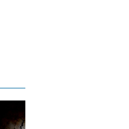
ΕΛΛΑΔΑ
Λακωνία: Νεκρός 48χρονος οδηγός
φορτηγού από πτώση σε γκρεμό
(βίντεο)
7|08|2026 | 15:20
ΕΛΛΑΔΑ
Νεκρός 64χρονος σε πισίνα στα Χανιά
όπου δεν υπήρχε ναυαγοσώστης
7|08|2026 | 15:17
ΚΟΣΜΟΣ
Φήμες για κρίσιμη κατάσταση της
υγείας του Χαμενεΐ
7|08|2026 | 15:10
ΠΟΛΙΤΙΚΗ
Οψιμη αποθέωση του Τραμπ από
Γεωργιάδη και Κυρανάκη
7|08|2026 | 15:00