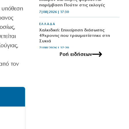
παρέμβαση Πούτιν στις εκλογές
ν υπόθεση
7|08|2026 | 17:30
έφανος
ΕΛΛΑΔΑ
οσίως,
Χαλκιδική: Επιχείρηση διάσωσης
ετείται
49χρονης που τραυματίστηκε στη
Συκιά
Κούγιας,
7|08|2026 | 17:20
Ροή ειδήσεων
ΑΠΟΨΕΙΣ
 από τον
Τι σημαίνει η προσέγγιση Κούρδων –
Τούρκων
7|08|2026 | 17:18
ΕΛΛΑΔΑ
Φτάνει στην κορύφωση της η έξοδος
των αδειούχων
7|08|2026 | 17:15
ΚΟΣΜΟΣ
Επικοινωνία Πούτιν – Μοχάμεντ μπιν