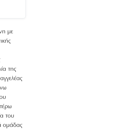
Ζάγεντ για Κόλπο και Ουκρανία
7|08|2026 | 17:10
ΕΛΛΑΔΑ
Πυρκαγιές σε Μαρκόπουλο και
νη με
Κόρινθο
ικής
7|08|2026 | 17:05
ΟΙΚΟΝΟΜΙΑ
ς
Αυξάνεται το κύμα φυγής στη
σύνταξη
ία της
7|08|2026 | 17:00
σαγγελέας
ΕΛΛΑΔΑ
άνω
Ἐρωτήματα συγκυριαρχίας γιά τό
του
καλώδιο στό Αἰγαῖο
7|08|2026 | 16:50
ωτέρω
ία του
ΕΛΛΑΔΑ
Παλαιοκώμη: Μητέρα και γιος άφησαν
τά ομάδας
την τελευταία τους πνοή στην