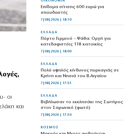
ΟΙΚΟΝΟΜΙΑ
Επίδομα σίτισης 600 ευρώ για
σπουδαστές
7|08|2026 | 18:10
ΕΛΛΑΔΑ
Πόρτο Γερμενό – Ψάθα: Οργή για
κατεδαφιστέες 118 κατοικίες
7|08|2026 | 18:00
ΕΛΛΑΔΑ
Πολύ υψηλός κίνδυνος πυρκαγιάς σε
λογές,
Κρήτη και Νησιά του Β.Αιγαίου
7|08|2026 | 17:55
ΕΛΛΑΔΑ
υ- οι
Βεβήλωσαν το εκκλησάκι της Σωτήρος
ελάκη και
στον Σαρωνικό (φωτό)
7|08|2026 | 17:50
ΚΟΣΜΟΣ
Μακρόν και Μερτς φοβούνται