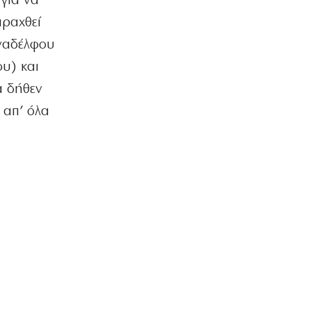
για να
πραχθεί
ΟΙΚΟΝΟΜΙΑ
Επιδόσεις ρεκόρ για τη Metlen στο
υναδέλφου
εξάμηνο
υ) και
7|08|2026 | 16:00
α δήθεν
ΕΛΛΑΔΑ
 απ’ όλα
Μύκονος: Συνελήφθη 56χρονος με
2.280 πακέτα λαθραίων τσιγάρων
7|08|2026 | 15:50
ΑΘΛΗΤΙΚΑ
Σύλληψη οπαδών στον αγώνα του
ΠΑΟ με την ΤΣΣΚΑ 1948 στο ΟΑΚΑ
7|08|2026 | 15:40
ΟΙΚΟΝΟΜΙΑ
Επτά προτεραιότητες για τη
βιομηχανία
7|08|2026 | 15:30