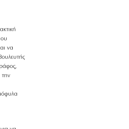
άσφαλτο
7|08|2026 | 16:40
ΟΙΚΟΝΟΜΙΑ
Ρήτρα διαφυγής 1 δισ. για ενέργεια
ακτική
7|08|2026 | 16:30
που
ΚΟΣΜΟΣ
και να
Θέουτα: Αγωνία για την ταυτοποίηση
βουλευτής
80 νεκρών μεταναστών
7|08|2026 | 16:20
γράφος,
 την
ΠΟΛΙΤΙΚΗ
Υπερπτήσεις πάνω από νησιά και
παραβιάσεις άρχισε ξανά η Τουρκία
ομόφυλα
7|08|2026 | 16:13
ΠΟΛΙΤΙΚΗ
Τσουκαλάς: Αποτυχία στην ενέργεια με
εθνικούς πόρους
7|08|2026 | 16:10