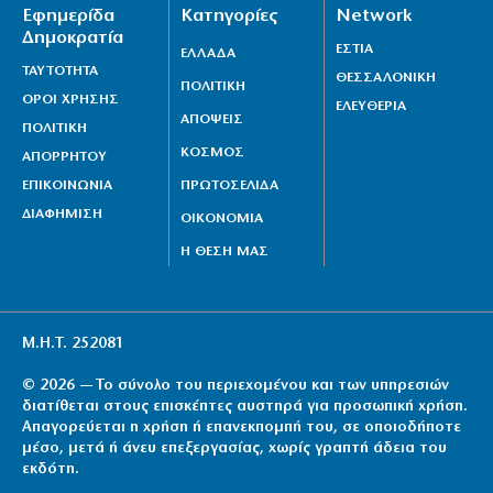
Εφημερίδα
Κατηγορίες
Network
Δημοκρατία
ΕΣΤΙΑ
ΕΛΛΑΔΑ
ΤΑΥΤΟΤΗΤΑ
ΘΕΣΣΑΛΟΝΙΚΗ
ΠΟΛΙΤΙΚΗ
ΟΡΟΙ ΧΡΗΣΗΣ
ΕΛΕΥΘΕΡΙΑ
ΑΠΟΨΕΙΣ
ΠΟΛΙΤΙΚΗ
ΚΟΣΜΟΣ
ΑΠΟΡΡΗΤΟΥ
ΕΠΙΚΟΙΝΩΝΙΑ
ΠΡΩΤΟΣΕΛΙΔΑ
ΔΙΑΦΗΜΙΣΗ
ΟΙΚΟΝΟΜΙΑ
Η ΘΕΣΗ ΜΑΣ
Μ.Η.Τ. 252081
© 2026 — Το σύνολο του περιεχομένου και των υπηρεσιών
διατίθεται στους επισκέπτες αυστηρά για προσωπική χρήση.
Απαγορεύεται η χρήση ή επανεκπομπή του, σε οποιοδήποτε
μέσο, μετά ή άνευ επεξεργασίας, χωρίς γραπτή άδεια του
εκδότη.