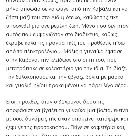
συνομιλούσαν. Ομως, πριν από περίπου έναν
μήνα αποφάσισε να φύγει από την Καβάλα και να
ζήσει μαζί του στο Διδυμότειχο, καθώς της είχε
υποσχεθεί μια ονειρεμένη ζωή. Μόνο που δεν ήταν
αυτός που εμφανιζόταν στο διαδίκτυο, καθώς
έκρυβε καλά τις πραγματικές του προθέσεις πίσω
από το πληκτρολόγιο… Μόλις η γυναίκα έφτασε
στην Καβάλα, την κλείδωσε στο σπίτι του, που
μετατράπηκε σε κολαστήριο για την ίδια. Τη βίαζε,
την ξυλοκοπούσε και την έβγαζε βόλτα με μάσκα
και γυαλιά ηλίου προκειμένου να πάρει λίγο αέρα.
Ετσι, προχθές, όταν ο 32χρονος δράστης
αποφάσισε να βγάλει τη γυναίκα μια βόλτα, εκείνη
με όσες δυνάμεις τής είχαν απομείνει κατάφερε και
ξέφυγε της προσοχής του. Πήγε σε καφετέρια και,