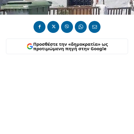
Προσθέστε την «δημοκρατία» ως
προτιμώμενη πηγή στην Google