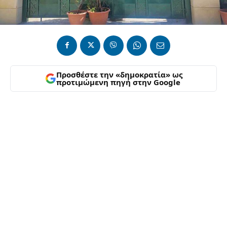
Προσθέστε την «δημοκρατία» ως
προτιμώμενη πηγή στην Google