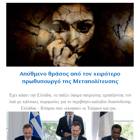
Απύθμενο θράσος από τον χειρότερο
πρωθυπουργό της Μεταπολίτευσης
Έχει κάψει την Ελλάδα, το παίζει όψιμα πατριώτης εμπαίζοντας τον
λαό με κάλπικες συμφωνίες για το περιβόητο καλώδιο διασύνδεσης
Ελλάδας - Κύπρου που «έκοψαν» οι Τούρκοι και για...