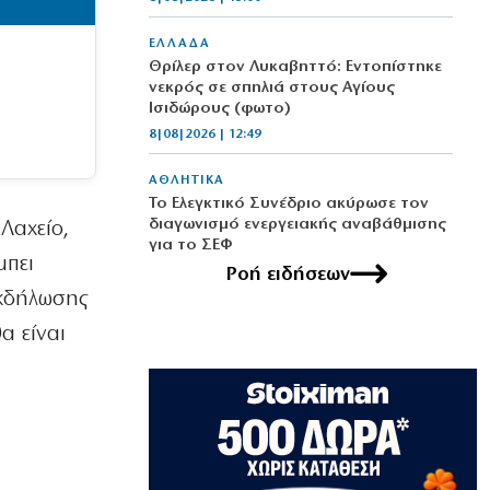
ΕΛΛΑΔΑ
Θρίλερ στον Λυκαβηττό: Εντοπίστηκε
νεκρός σε σπηλιά στους Αγίους
Ισιδώρους (φωτο)
8|08|2026 | 12:49
ΑΘΛΗΤΙΚΑ
Το Ελεγκτικό Συνέδριο ακύρωσε τον
διαγωνισμό ενεργειακής αναβάθμισης
Λαχείο,
για το ΣΕΦ
μπει
8|08|2026 | 12:30
Ροή ειδήσεων
εκδήλωσης
ΠΟΛΙΤΙΚΗ
α είναι
Ένοχη σιωπή Μαξίμου για τις μπίζνες
Γάλλων – Ερντογάν που αποκάλυψε η
«δ»
8|08|2026 | 12:30
ΑΘΛΗΤΙΚΑ
Παναθηναϊκός: Με Λιβάι Γκαρσία για