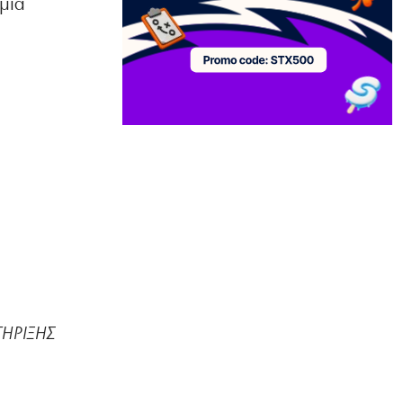
μια
την πρόκριση στη Σόφια
8|08|2026 | 12:05
ΕΛΛΑΔΑ
Σταύρος Παπασταύρου: Η πιο
σκανδαλώδης από όλες τις αποστολές
του
8|08|2026 | 12:00
ΠΟΛΙΤΙΚΗ
Τουρκική πρόκληση: Αμφισβητούν την
κυριαρχία των νησιών μας
8|08|2026 | 11:45
ΑΘΛΗΤΙΚΑ
Ηλιόπουλος σε Μάγερ: «Βλέπω το
βλέμμα της τίγρης στα μάτια σου»
ΤΗΡΙΞΗΣ
8|08|2026 | 11:30
ΠΟΛΙΤΙΚΗ
Ο Μητσοτάκης έπιασε πάτο με το…