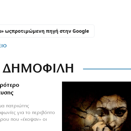
α» ως
προτιμώμενη πηγή στην Google
ΕΙΟ
ΔΗΜΟΦΙΛΗ
ιρότερο
ευσης
ιμα πατριώτης
μφωνίες για το περιβόητο
πρου που «έκοψαν» οι