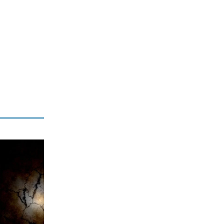
σπαθί του!
8|08|2026 | 11:29
ΕΛΛΑΔΑ
Χαρδαλιάς: Μπλόκο σε
ανεμογεννήτριες στις καμένες
περιοχές
8|08|2026 | 11:15
ΑΘΛΗΤΙΚΑ
Ο Ολυμπιακός αρχίζει συνεργασία με
τον Ζοφρέ Μονκαντά
8|08|2026 | 11:00
ΑΘΛΗΤΙΚΑ
ΠΑΟΚ: Με αλλαγές στη ρεβάνς με την
Αντερλεχτ για την ανατροπή
8|08|2026 | 10:30
ΟΙΚΟΝΟΜΙΑ
Οι πληρωμές από τον e-ΕΦΚΑ και τη
ΔΥΠΑ έως τις 14 Αυγούστου