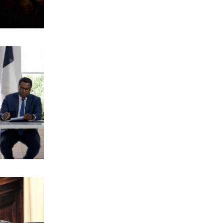
8|08|2026 | 10:16
ΑΘΛΗΤΙΚΑ
Προκρίνονται και οι τρεις αν
«ματώσουν»!
8|08|2026 | 10:00
ΕΛΛΑΔΑ
Μυστράς: «Δεν είχε οικονομικό
κίνητρο ο 55χρονος με τον
καταψύκτη» – (βίντεο)
8|08|2026 | 9:57
Η ΘΕΣΗ ΜΑΣ
Η πικρή αλήθεια της τσέπης κόντρα
στην κυβερνητική προπαγάνδα
8|08|2026 | 9:30
ΕΛΛΑΔΑ
Σκιάθος: Καταδίκη 39χρονης που
μέθυσε μαζί με την ανήλικη κόρη της