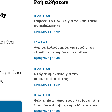
Ροή ειδήσεων
 My
ΠΟΛΙΤΙΚΗ
Επιμένει το ΠΑΣΟΚ για τα «σπιτάκια
ανακύκλωσης»
8|08|2026 | 14:00
αι ένα
ΕΛΛΑΔΑ
Αγριος ξυλοδραμός γιατρού στον
«Ερυθρό Σταυρό» από ασθενή
8|08|2026 | 13:40
ΠΟΛΙΤΙΚΗ
 λαμπιόνια
Ντόρα: Αμηχανία για την
υποψηφιότητά της
ής
8|08|2026 | 13:30
.
ΠΟΛΙΤΙΚΗ
Φέρτε πίσω τώρα τους Patriot από τη
Σαουδική Αραβία, κύριε Μητσοτάκη!
8|08|2026 | 13:00