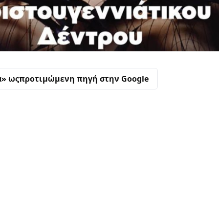
α» ως
προτιμώμενη πηγή στην Google